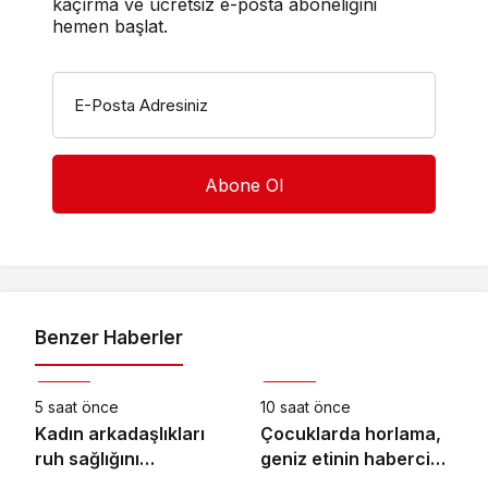
kaçırma ve ücretsiz e-posta aboneliğini
hemen başlat.
E-Posta Adresiniz
Benzer Haberler
Sağlık
Sağlık
5 saat önce
10 saat önce
Kadın arkadaşlıkları
Çocuklarda horlama,
ruh sağlığını
geniz etinin habercisi
Sağlık
Sağlık
güçlendiriyor!
olabilir!