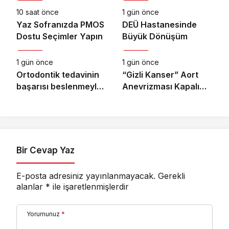
10 saat önce
1 gün önce
Yaz Sofranızda PMOS
DEÜ Hastanesinde
Dostu Seçimler Yapın
Büyük Dönüşüm
Sağlık
Sağlık
1 gün önce
1 gün önce
Ortodontik tedavinin
“Gizli Kanser” Aort
başarısı beslenmeyle
Anevrizması Kapalı
başlar!
Yöntemle Tedavi Edildi
Bir Cevap Yaz
E-posta adresiniz yayınlanmayacak.
Gerekli
alanlar
*
ile işaretlenmişlerdir
Yorumunuz
*