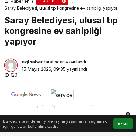
Haberler
SAĞLIK
Saray Belediyesi, ulusal tıp kongresine ev sahipliği yapıyor
Saray Belediyesi, ulusal tıp
kongresine ev sahipliği
yapıyor
egthaber
tarafından yayınlandı
15 Mayıs 2026, 09:35
yayınlandı
120
PAYLAŞ
BEĞEN
0
Bu web sitesinde en iyi deneyimi yaşamanızı sağlamak
Anasayfa
Akış
Hesabım
Bildirimler
Kabul
Saray Belediyesi, mide kanseri alanında düzenlenen önemli bir
için çerezler kullanılmaktadır.
tıp kongresine ev sahipliği yapıyor. Saray Atatürk Kültür