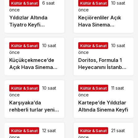
6 saat
10 saat
Kültür & Sanat
Kültür & Sanat
önce
önce
Yıldızlar Altında
Keçiörenliler Açık
Tiyatro Keyfi
Hava Sinema
“Haramiler” ile
Günleri’nde Buluştu
Başlıyor
10 saat
10 saat
Kültür & Sanat
Kültür & Sanat
önce
önce
Küçükçekmece’de
Doritos, Formula 1
Açık Hava Sinema
Heyecanını İstanbul
Günleri “Neşeli
Festivali’ne Taşıdı
Günler” ile Başladı
10 saat
11 saat
Kültür & Sanat
Kültür & Sanat
önce
önce
Karşıyaka’da
Kartepe’de Yıldızlar
rehberli turlar yeni
Altında Sinema Keyfi
rotayla devam
ediyor: “Atatürk’ün
Adımlarıyla
12 saat
21 saat
Kültür & Sanat
Kültür & Sanat
önce
önce