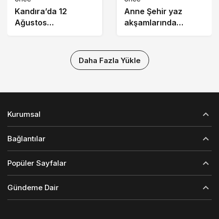
Karşıyaka”
Kandıra’da 12
Anne Şehir yaz
Ağustos
akşamlarında
Uluslararası Gençlik
“Arabesk” rüzgârı
Günü Coşkusu
esti
Yaşanacak
Daha Fazla Yükle
Kurumsal
Bağlantılar
Popüler Sayfalar
Gündeme Dair