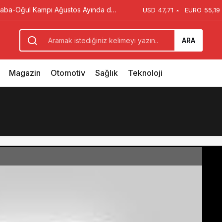
Baba-Oğul Kampı Ağustos Ayında da
USD
47,71
EURO
55,19
ARA
Magazin
Otomotiv
Sağlık
Teknoloji