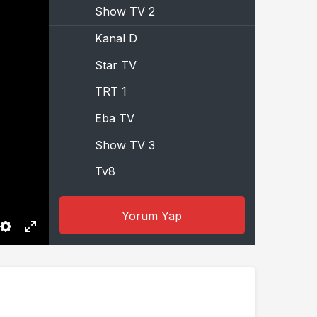
Show TV 2
Kanal D
Star TV
TRT 1
Eba TV
Show TV 3
Tv8
Star TV
Yorum Yap
Kanal D 3
Settings
Enter
fullscreen
Show TV 4
Beyaz TV 2