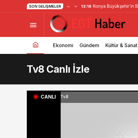
Konya Büyükşehir’in 
13:16
SON GELIŞMELER
Devam Edecek
Ekonomi
Gündem
Kültür & Sanat
Tv8 Canlı İzle
CANLI
Tv8