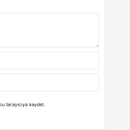
Eba TV 2
Kanal D 2
Beyaz TV 3
Kanal 7
Beyaz TV 4
bu tarayıcıya kaydet.