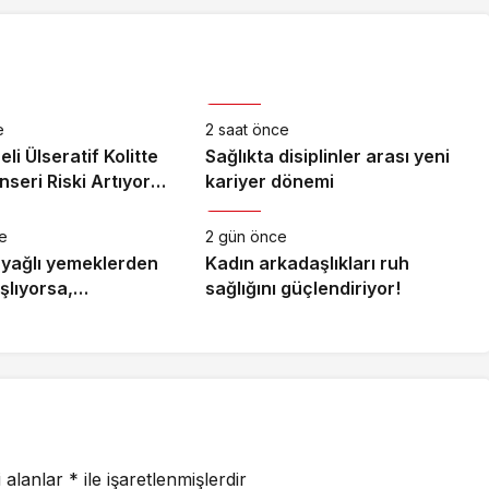
Sağlık
e
2 saat önce
li Ülseratif Kolitte
Sağlıkta disiplinler arası yeni
seri Riski Artıyor
kariyer dönemi
Sağlık
e
2 gün önce
e yağlı yemeklerden
Kadın arkadaşlıkları ruh
şlıyorsa,
sağlığını güçlendiriyor!
yin
i alanlar
*
ile işaretlenmişlerdir