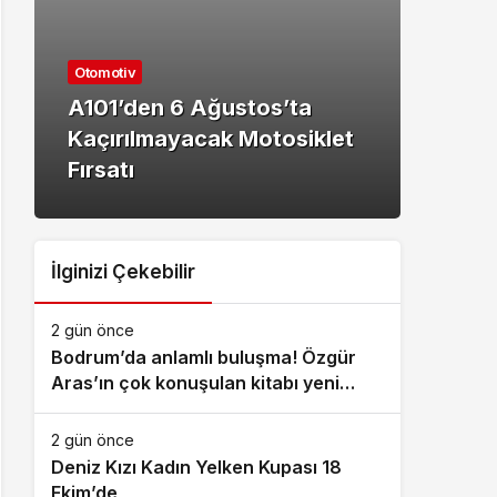
Kültü
Otomotiv
Baş
A101’den 6 Ağustos’ta
Akıl
Kaçırılmayacak Motosiklet
Fina
Fırsatı
Heye
İlginizi Çekebilir
2 gün önce
Bodrum’da anlamlı buluşma! Özgür
Aras’ın çok konuşulan kitabı yeni
baskısını Titanic Luxury Collection
Bodrum’da kutladı
2 gün önce
Deniz Kızı Kadın Yelken Kupası 18
Ekim’de