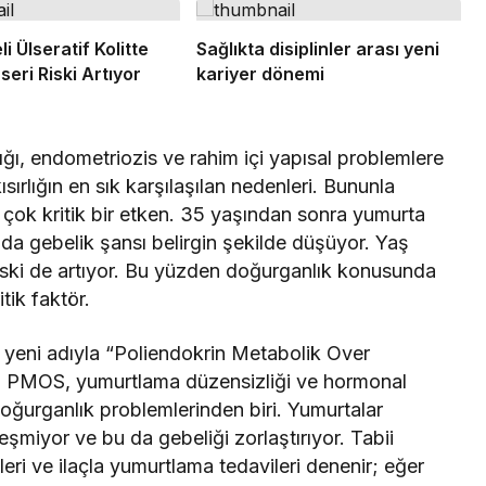
i Ülseratif Kolitte
Sağlıkta disiplinler arası yeni
eri Riski Artıyor
kariyer dönemi
ığı, endometriozis ve rahim içi yapısal problemlere
sırlığın en sık karşılaşılan nedenleri. Bununla
n çok kritik bir etken. 35 yaşından sonra yumurta
ında gebelik şansı belirgin şekilde düşüyor. Yaş
iski de artıyor. Bu yüzden doğurganlık konusunda
tik faktör.
yeni adıyla “Poliendokrin Metabolik Over
i. PMOS, yumurtlama düzensizliği ve hormonal
oğurganlık problemlerinden biri. Yumurtalar
şmiyor ve bu da gebeliği zorlaştırıyor. Tabii
eri ve ilaçla yumurtlama tedavileri denenir; eğer