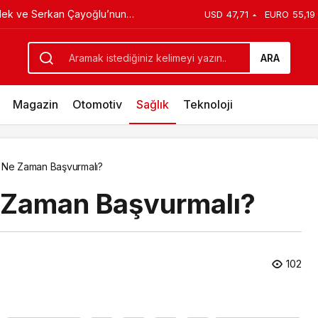
USD
47,71
EURO
55,19
it Ediyor
ğı “Öngörü” Filminin Teaser Afişleri
k Tanıtımı Yayımlandı
ARA
Magazin
Otomotiv
Sağlık
Teknoloji
 Ne Zaman Başvurmalı?
e Zaman Başvurmalı?
102