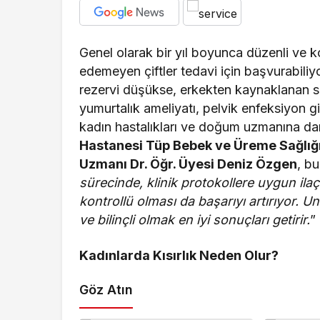
Ekonomi
Genel olarak bir yıl boyunca düzenli ve k
Haymana’nın Gele
edemeyen çiftler tedavi için başvurabili
Yatırım Potansiye
rezervi düşükse, erkekten kaynaklanan 
yumurtalık ameliyatı, pelvik enfeksiyon g
Yatırıldı
kadın hastalıkları ve doğum uzmanına da
Hastanesi Tüp Bebek ve Üreme Sağlığı
Uzmanı Dr. Öğr. Üyesi Deniz Özgen
, b
sürecinde, klinik protokollere uygun ilaç
kontrollü olması da başarıyı artırıyor. Unu
ve bilinçli olmak en iyi sonuçları getirir.
”
Kadınlarda Kısırlık Neden Olur?
Göz Atın