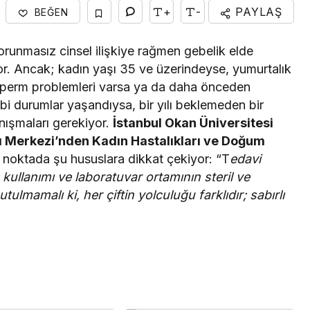
+
-
PAYLAŞ
BEĞEN
Ekonomi
Kuru meyve sektörü 2
orunmasız cinsel ilişkiye rağmen gebelik elde
ceği ve
milyar dolar ihracat hedefi
yor. Ancak; kadın yaşı 35 ve üzerindeyse, yumurtalık
li Masaya
için Ankara’dan destek
sperm problemleri varsa ya da daha önceden
ibi durumlar yaşandıysa, bir yılı beklemeden bir
istedi
nışmaları gerekiyor.
İstanbul Okan Üniversitesi
 Merkezi’nden Kadın Hastalıkları ve Doğum
u noktada şu hususlara dikkat çekiyor: “T
edavi
 kullanımı ve laboratuvar ortamının steril ve
tulmamalı ki, her çiftin yolculuğu farklıdır; sabırlı