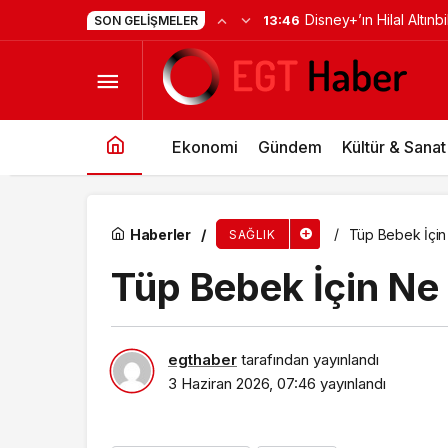
SON GELIŞMELER
Kronik Hastalıklar Göz Sağlığını Sessizce Tehd
Başrollerinde Yer Aldı
ve Merak Uyandıran İl
Ekonomi
Gündem
Kültür & Sanat
Haberler
Tüp Bebek İçin
SAĞLIK
Tüp Bebek İçin N
egthaber
tarafından yayınlandı
3 Haziran 2026, 07:46
yayınlandı