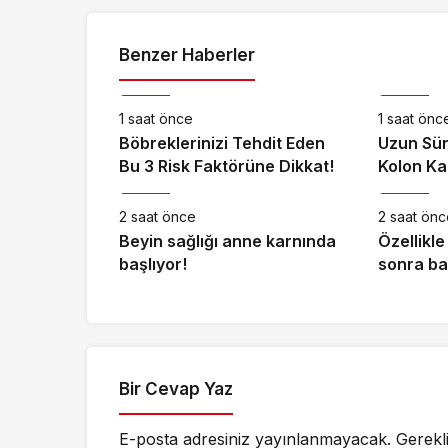
Benzer Haberler
Sağlık
Sağlık
1 saat önce
1 saat önc
Böbreklerinizi Tehdit Eden
Uzun Süre
Bu 3 Risk Faktörüne Dikkat!
Kolon Kan
Sağlık
Sağlık
mu?
2 saat önce
2 saat önc
Beyin sağlığı anne karnında
Özellikl
başlıyor!
sonra ba
gecikme
Bir Cevap Yaz
E-posta adresiniz yayınlanmayacak.
Gerekl