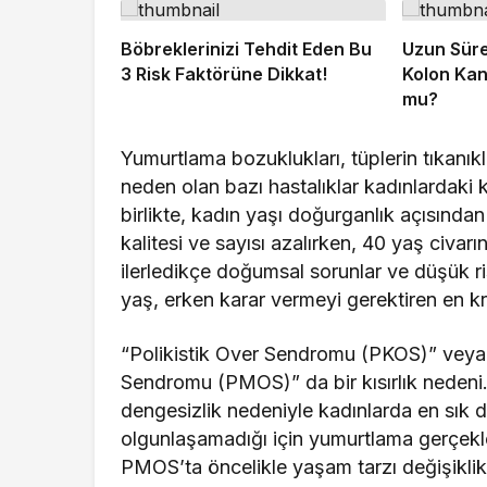
Böbreklerinizi Tehdit Eden Bu
Uzun Sürel
3 Risk Faktörüne Dikkat!
Kolon Kans
mu?
Yumurtlama bozuklukları, tüplerin tıkanıkl
neden olan bazı hastalıklar kadınlardaki kı
birlikte, kadın yaşı doğurganlık açısında
kalitesi ve sayısı azalırken, 40 yaş civar
ilerledikçe doğumsal sorunlar ve düşük r
yaş, erken karar vermeyi gerektiren en kri
“Polikistik Over Sendromu (PKOS)” veya 
Sendromu (PMOS)” da bir kısırlık neden
dengesizlik nedeniyle kadınlarda en sık d
olgunlaşamadığı için yumurtlama gerçekle
PMOS’ta öncelikle yaşam tarzı değişiklikl