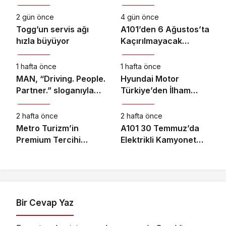
2 gün önce
4 gün önce
Togg’un servis ağı
A101’den 6 Ağustos’ta
hızla büyüyor
Kaçırılmayacak
Otomotiv
Otomotiv
Motosiklet Fırsatı
1 hafta önce
1 hafta önce
MAN, “Driving. People.
Hyundai Motor
Partner.” sloganıyla
Türkiye’den İlham
Otomotiv
Otomotiv
Eylül ayındaki IAA
Veren Gençlik Kampı
Transportation
2 hafta önce
2 hafta önce
2026’da
Metro Turizm’in
A101 30 Temmuz’da
Premium Tercihi
Elektrikli Kamyonet
Neoplan Skyliner Oldu
Satacak
Bir Cevap Yaz