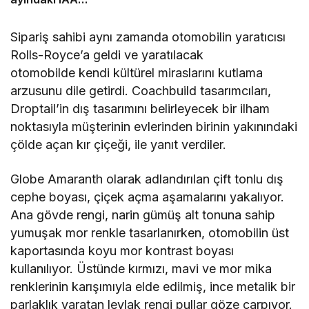
Transportation 2026’da
Sipariş sahibi aynı zamanda otomobilin yaratıcısı
Rolls-Royce’a geldi ve yaratılacak
otomobilde kendi kültürel miraslarını kutlama
arzusunu dile getirdi. Coachbuild tasarımcıları,
Droptail’in dış tasarımını belirleyecek bir ilham
noktasıyla müşterinin evlerinden birinin yakınındaki
çölde açan kır çiçeği, ile yanıt verdiler.
Globe Amaranth olarak adlandırılan çift tonlu dış
cephe boyası, çiçek açma aşamalarını yakalıyor.
Ana gövde rengi, narin gümüş alt tonuna sahip
yumuşak mor renkle tasarlanırken, otomobilin üst
kaportasında koyu mor kontrast boyası
kullanılıyor. Üstünde kırmızı, mavi ve mor mika
renklerinin karışımıyla elde edilmiş, ince metalik bir
parlaklık yaratan leylak rengi pullar göze çarpıyor.