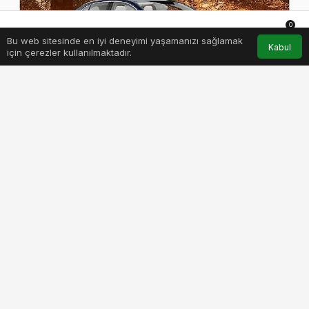
0
Bu web sitesinde en iyi deneyimi yaşamanızı sağlamak
Anasayfa
Akış
Hesabım
Bildirimler
Kabul
için çerezler kullanılmaktadır.
PAYLAŞ
BEĞEN
Türkiye’nin yenilikçi araç kiralama markası
Garenta, Avrasya Tüneli ZIP Ödül Programı
üyelerine araç kiralamada yüzde 38 indirim
fırsatı sunuyor.