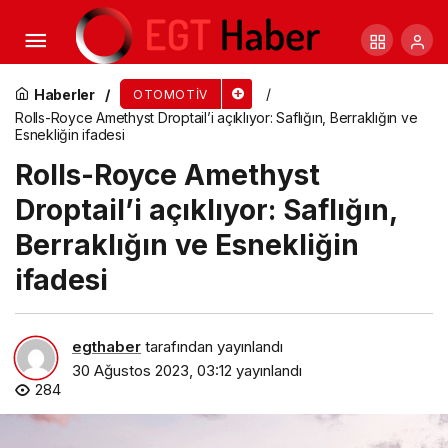
Garenta’dan Avrasya Tüneli ZIP üyelerine özel
yüzde 38 indirim
Haberler
OTOMOTIV
Rolls-Royce Amethyst Droptail’i açıklıyor: Saflığın, Berraklığın ve
Esnekliğin ifadesi
Rolls-Royce Amethyst
Droptail’i açıklıyor: Saflığın,
Berraklığın ve Esnekliğin
ifadesi
egthaber
tarafından yayınlandı
30 Ağustos 2023, 03:12
yayınlandı
284