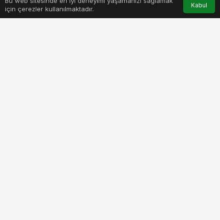
Bu web sitesinde en iyi deneyimi yaşamanızı sağlamak
Anasayfa
Akış
Hesabım
Bildirimler
Kabul
için çerezler kullanılmaktadır.
PAYLAŞ
BEĞEN
HONGQI E-HS9, bünyesinde Yeniköy Motors ve
Aston Martin Türkiye’yi bulunduran
D ve D Motorlu Araçlar A.Ş. tarafından, Ağustos
sonu itibari ile Türkiye pazarına sunuluyor. Çin
Devlet Başkanı’nın resmi aracı olan HONGQI,
Türkiye’de benzersiz bir lüks deneyimi sunmak