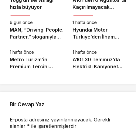
hızla büyüyor
Kaçırılmayacak
Otomotiv
Otomotiv
Motosiklet Fırsatı
6 gün önce
1 hafta önce
MAN, “Driving. People.
Hyundai Motor
Partner.” sloganıyla
Türkiye’den İlham
Otomotiv
Otomotiv
Eylül ayındaki IAA
Veren Gençlik Kampı
Transportation
1 hafta önce
1 hafta önce
2026’da
Metro Turizm’in
A101 30 Temmuz’da
Premium Tercihi
Elektrikli Kamyonet
Neoplan Skyliner Oldu
Satacak
Bir Cevap Yaz
E-posta adresiniz yayınlanmayacak.
Gerekli
alanlar
*
ile işaretlenmişlerdir