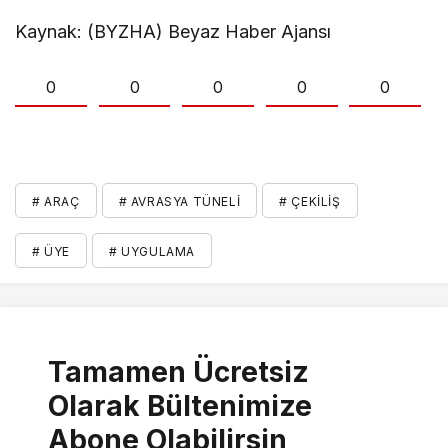
Kaynak: (BYZHA) Beyaz Haber Ajansı
0
0
0
0
0
# ARAÇ
# AVRASYA TÜNELI
# ÇEKILIŞ
# ÜYE
# UYGULAMA
Tamamen Ücretsiz
Olarak Bültenimize
Abone Olabilirsin