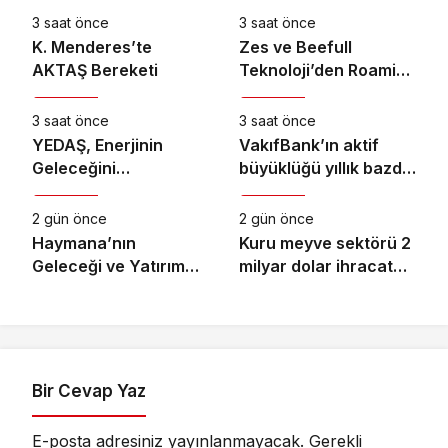
3 saat önce
3 saat önce
K. Menderes’te
Zes ve Beefull
AKTAŞ Bereketi
Teknoloji’den Roaming
Ekonomi
Ekonomi
İş Birliği
3 saat önce
3 saat önce
YEDAŞ, Enerjinin
VakıfBank’ın aktif
Geleceğini
büyüklüğü yıllık bazda
Ekonomi
Ekonomi
Şekillendirecek Genç
yüzde 28 artışla 5,8
Yetenekleri Arıyor
trilyon TL’yi aştı
2 gün önce
2 gün önce
Haymana’nın
Kuru meyve sektörü 2
Geleceği ve Yatırım
milyar dolar ihracat
Potansiyeli Masaya
hedefi için
Yatırıldı
Ankara’dan destek
istedi
Bir Cevap Yaz
E-posta adresiniz yayınlanmayacak.
Gerekli