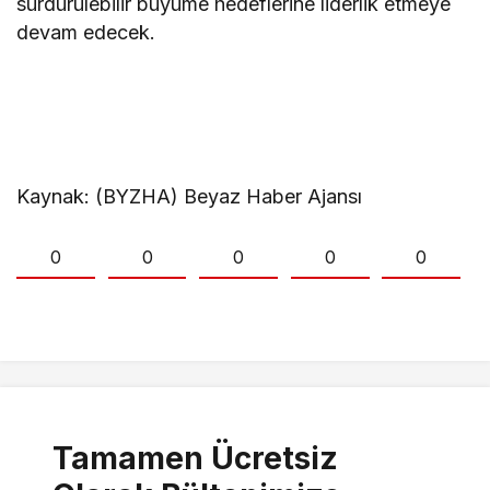
sürdürülebilir büyüme hedeflerine liderlik etmeye
devam edecek.
Kaynak: (BYZHA) Beyaz Haber Ajansı
0
0
0
0
0
Tamamen Ücretsiz