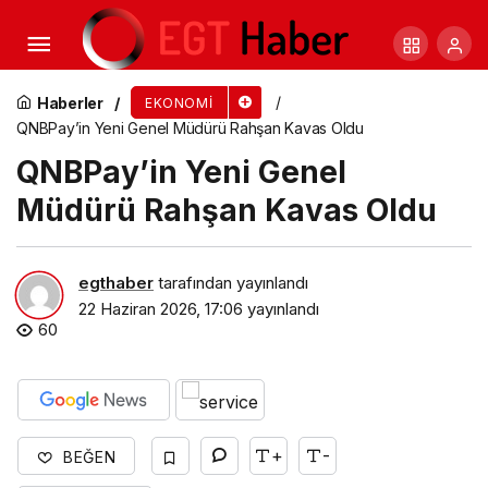
QNB Türkiye’den Yapay Zekâ ve Ödeme
Sistemleri Alanlarında Üst Düzey Atamalar
Haberler
EKONOMI
QNBPay’in Yeni Genel Müdürü Rahşan Kavas Oldu
QNBPay’in Yeni Genel
Müdürü Rahşan Kavas Oldu
egthaber
tarafından yayınlandı
22 Haziran 2026, 17:06
yayınlandı
60
+
-
BEĞEN