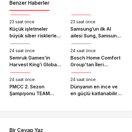
Benzer Haberler
Teknoloji
Teknoloji
23 saat önce
23 saat önce
Küçük işletmeler
Samsung’un ilk AI
büyük siber risklerle
ailesi Sung, Samsung
Teknoloji
Teknoloji
karşı karşıya
akıllı yaşam
deneyimini ekranlara
24 saat önce
24 saat önce
taşıyor
Semruk Games’in
Bosch Home Comfort
Harvest King’i Global
Group’tan İleri
Teknoloji
Teknoloji
Pazarda Oyuncularla
Teknoloji Hava
Buluştu!
Temizleme Cihazları
24 saat önce
24 saat önce
PMCC 2. Sezon
Dünyanın en ince ve
Şampiyonu TEAM
en güçlü katlanabilir
GOAT Oldu
amiral gemisi HONOR
Magic V6 Türkiye’de
Bir Cevap Yaz