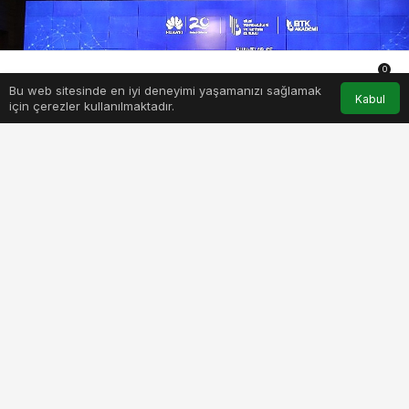
0
Bu web sitesinde en iyi deneyimi yaşamanızı sağlamak
Anasayfa
Akış
Hesabım
Bildirimler
Kabul
için çerezler kullanılmaktadır.
PAYLAŞ
BEĞEN
Huawei Türkiye ve Bilgi Teknolojileri ve İletişim
Kurumu (BTK), ülkemizdeki yetenekli yazılım
geliştiricilerin bilgi ve iletişim teknolojileri
alanındaki gelişimini amaçlayan ortak projenin
üçüncüsünü hayata geçiriyor. Ödüllü kodlama