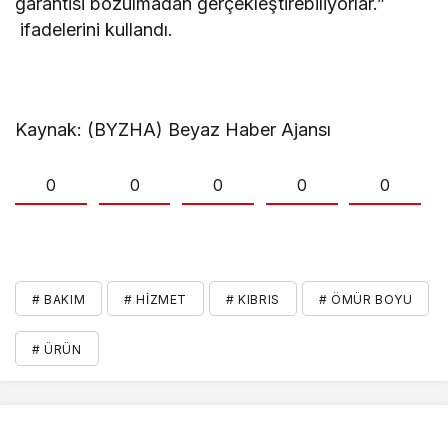
garantisi bozulmadan gerçekleştirebiliyorlar.”
ifadelerini kullandı.
Kaynak: (BYZHA) Beyaz Haber Ajansı
0
0
0
0
0
# BAKIM
# HIZMET
# KIBRIS
# ÖMÜR BOYU
# ÜRÜN