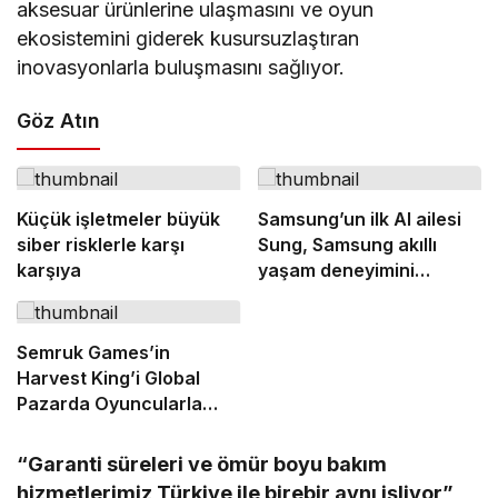
aksesuar ürünlerine ulaşmasını ve oyun
ekosistemini giderek kusursuzlaştıran
inovasyonlarla buluşmasını sağlıyor.
Göz Atın
Küçük işletmeler büyük
Samsung’un ilk AI ailesi
siber risklerle karşı
Sung, Samsung akıllı
karşıya
yaşam deneyimini
ekranlara taşıyor
Semruk Games’in
Harvest King’i Global
Pazarda Oyuncularla
Buluştu!
“Garanti süreleri ve ömür boyu bakım
hizmetlerimiz Türkiye ile birebir aynı işliyor”