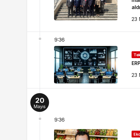
mam
ald
23 
9:36
Tek
ERP
23 
20
Mayıs
9:36
Ek