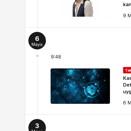
kan
9 M
6
Mayıs
9:48
Tek
Kas
Det
uyg
6 M
3