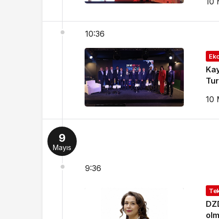
10 
10:36
Ek
Kay
Tur
10 
9
Mayıs
9:36
Tek
DZD
olm