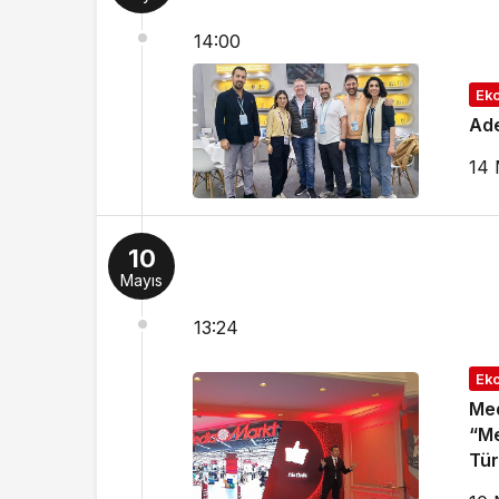
14:00
Ek
Ade
14 
10
Mayıs
13:24
Ek
Med
“Me
Tür
ede