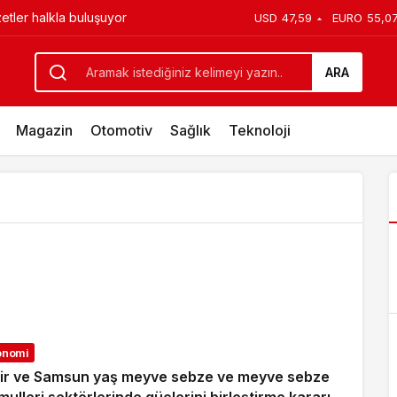
etler halkla buluşuyor
USD
47,59
EURO
55,0
ARA
Magazin
Otomotiv
Sağlık
Teknoloji
onomi
ir ve Samsun yaş meyve sebze ve meyve sebze