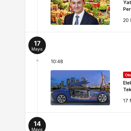
Yat
Pe
20 
17
Mayıs
10:48
Oto
Ele
Tek
17 
14
Mayıs