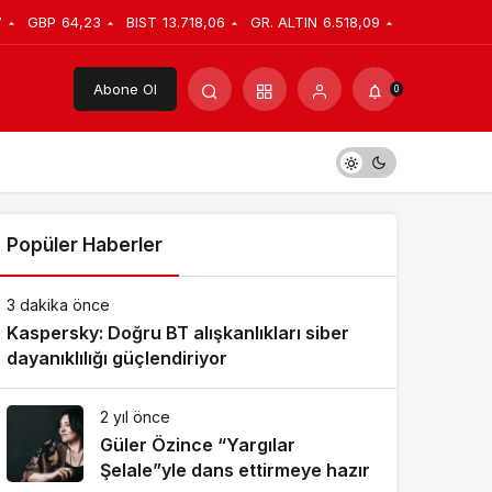
7
GBP
64,23
BIST
13.718,06
GR. ALTIN
6.518,09
Abone Ol
0
Popüler Haberler
3 dakika önce
Kaspersky: Doğru BT alışkanlıkları siber
dayanıklılığı güçlendiriyor
2 yıl önce
Güler Özince “Yargılar
Şelale”yle dans ettirmeye hazır