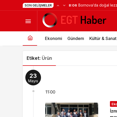
Bornova’da doğal lezz
8:06
SON GELIŞMELER
Ekonomi
Gündem
Kültür & Sanat
Etiket:
Ürün
23
Mayıs
11:00
Ek
İzm