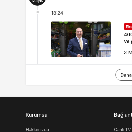
Mayıs
18:24
Ek
400
ve 
3 M
Daha
Kurumsal
Bağlant
Hakkımızda
Canlı TV