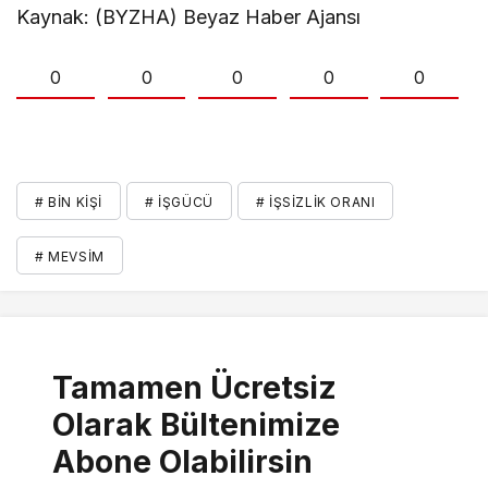
Kaynak: (BYZHA) Beyaz Haber Ajansı
0
0
0
0
0
# BIN KIŞI
# İŞGÜCÜ
# İŞSIZLIK ORANI
# MEVSIM
Tamamen Ücretsiz
Olarak Bültenimize
Abone Olabilirsin