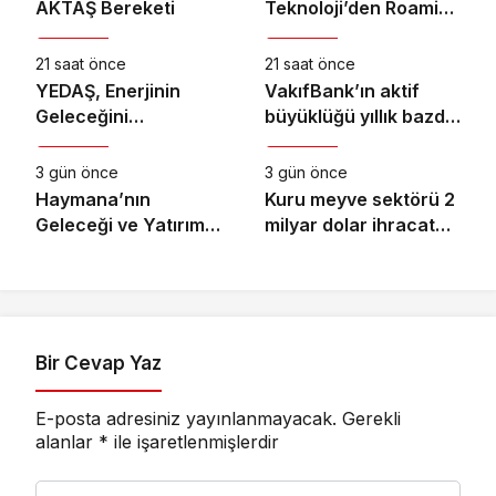
AKTAŞ Bereketi
Teknoloji’den Roaming
Ekonomi
Ekonomi
İş Birliği
21 saat önce
21 saat önce
YEDAŞ, Enerjinin
VakıfBank’ın aktif
Geleceğini
büyüklüğü yıllık bazda
Ekonomi
Ekonomi
Şekillendirecek Genç
yüzde 28 artışla 5,8
Yetenekleri Arıyor
trilyon TL’yi aştı
3 gün önce
3 gün önce
Haymana’nın
Kuru meyve sektörü 2
Geleceği ve Yatırım
milyar dolar ihracat
Potansiyeli Masaya
hedefi için
Yatırıldı
Ankara’dan destek
istedi
Bir Cevap Yaz
E-posta adresiniz yayınlanmayacak.
Gerekli
alanlar
*
ile işaretlenmişlerdir