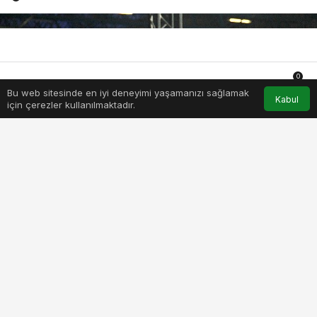
0
Bu web sitesinde en iyi deneyimi yaşamanızı sağlamak
Anasayfa
Akış
Hesabım
Bildirimler
Kabul
için çerezler kullanılmaktadır.
PAYLAŞ
BEĞEN
Dijital eğlence ve oyun sektörünün en önemli
markalarını
Türkiye
‘de buluşturan Uluslararası