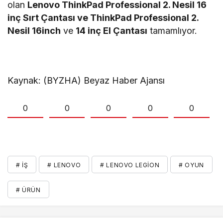
olan
Lenovo ThinkPad Professional 2. Nesil 16
inç Sırt Çantası ve ThinkPad Professional 2.
Nesil 16inch
ve
14 inç El Çantası
tamamlıyor.
Kaynak: (BYZHA) Beyaz Haber Ajansı
0
0
0
0
0
# İŞ
# LENOVO
# LENOVO LEGION
# OYUN
# ÜRÜN