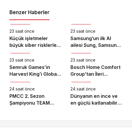
Benzer Haberler
Teknoloji
Teknoloji
23 saat önce
23 saat önce
Küçük işletmeler
Samsung’un ilk AI
büyük siber risklerle
ailesi Sung, Samsung
Teknoloji
Teknoloji
karşı karşıya
akıllı yaşam
deneyimini ekranlara
23 saat önce
23 saat önce
taşıyor
Semruk Games’in
Bosch Home Comfort
Harvest King’i Global
Group’tan İleri
Teknoloji
Teknoloji
Pazarda Oyuncularla
Teknoloji Hava
Buluştu!
Temizleme Cihazları
24 saat önce
24 saat önce
PMCC 2. Sezon
Dünyanın en ince ve
Şampiyonu TEAM
en güçlü katlanabilir
GOAT Oldu
amiral gemisi HONOR
Magic V6 Türkiye’de