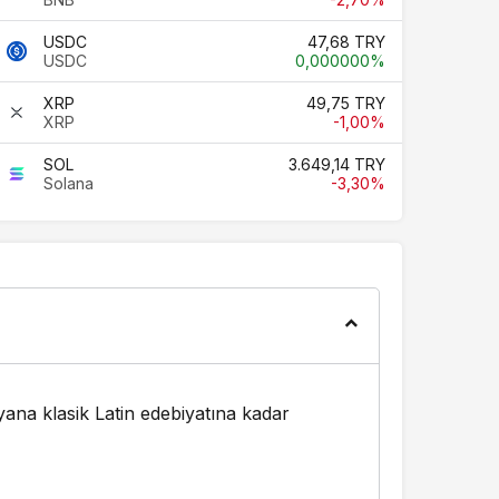
USDC
47,68 TRY
USDC
0,000000%
XRP
49,75 TRY
XRP
-1,00%
SOL
3.649,14 TRY
Solana
-3,30%
ana klasik Latin edebiyatına kadar