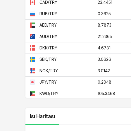
23.4451
CAD/TRY
0.3625
RUB/TRY
8.7873
AED/TRY
21.2365
AUD/TRY
4.6781
DKK/TRY
3.0626
SEK/TRY
3.0142
NOK/TRY
0.2048
JPY/TRY
105.3468
KWD/TRY
1.7101
ZAR/TRY
Isı Haritası
85.6897
BHD/TRY
8.6161
SAR/TRY