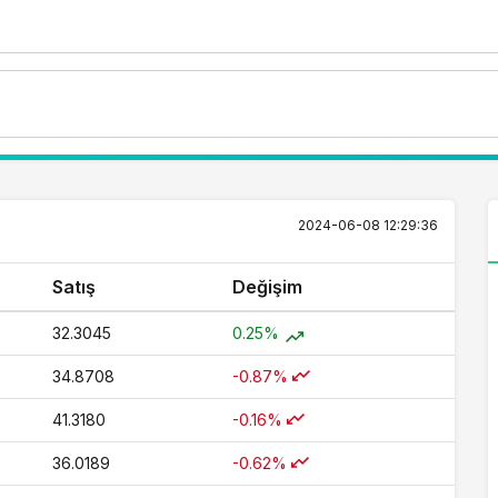
2024-06-08 12:29:36
Satış
Değişim
32.3045
0.25%
34.8708
-0.87%
41.3180
-0.16%
36.0189
-0.62%