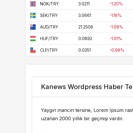
83.8912
OMR/TRY
3.0211
-1.20%
NOK/TRY
8.6145
PEN/TRY
3.0661
-1.16%
SEK/TRY
0.5496
PHP/TRY
21.2506
-1.09%
AUD/TRY
0.1161
PKR/TRY
0.0892
-1.01%
HUF/TRY
8.8822
QAR/TRY
0.0351
-0.99%
CLP/TRY
0.2972
RSD/TRY
23.8855
SGD/TRY
0.0025
SYP/TRY
Kanews Wordpress Haber Te
0.8773
THB/TRY
0.9962
TWD/TRY
Yaygın inancın tersine, Lorem Ipsum rast
uzanan 2000 yıllık bir geçmişi vardır.
0.7968
UAH/TRY
0.8264
UYU/TRY