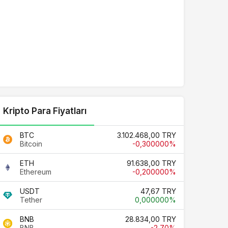
Kripto Para Fiyatları
BTC
3.102.468,00 TRY
Bitcoin
-0,300000%
ETH
91.638,00 TRY
Ethereum
-0,200000%
USDT
47,67 TRY
Tether
0,000000%
BNB
28.834,00 TRY
BNB
-2,70%