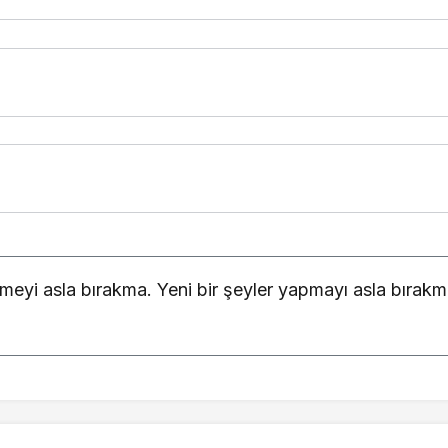
11.4352
-5.42%
10.4174
0.45%
17.9615
-0.70%
meyi asla bırakma. Yeni bir şeyler yapmayı asla bırakm