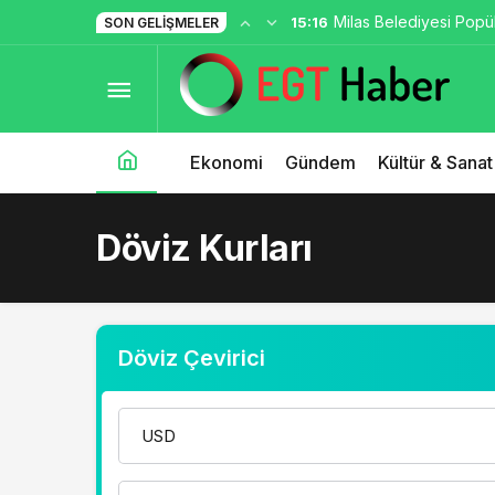
Milas Belediyesi Popü
15:16
SON GELIŞMELER
Ören’de Unutulmaz Bir
Ekonomi
Gündem
Kültür & Sanat
Döviz Kurları
Döviz Çevirici