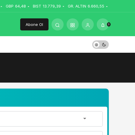
GBP
64,48
BIST
13.779,39
GR. ALTIN
6.660,55
Abone Ol
0