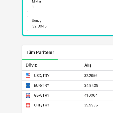
Miktar
Sonuç
Tüm Pariteler
Döviz
Alış
32.2956
USD/TRY
34.8409
EUR/TRY
41.0064
GBP/TRY
35.9938
CHF/TRY