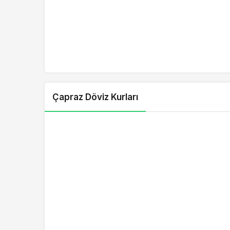
7.0074
RON/TRY
4.4552
CNY/TRY
0.0359
ARS/TRY
0.3503
ALL/TRY
18.9974
AZN/TRY
Çapraz Döviz Kurları
17.9830
BAM/TRY
0.0351
CLP/TRY
0.0082
COP/TRY
0.0611
CRC/TRY
0.2402
DZD/TRY
0.6795
EGP/TRY
4.1338
HKD/TRY