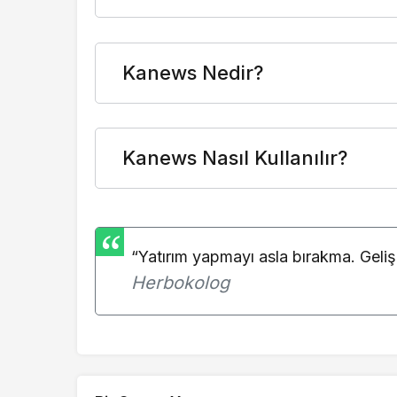
11.4321
GEL/TRY
10.4146
TND/TRY
Kanews Nedir?
17.7808
BGN/TRY
Kanews Nasıl Kullanılır?
“Yatırım yapmayı asla bırakma. Geliş
Herbokolog