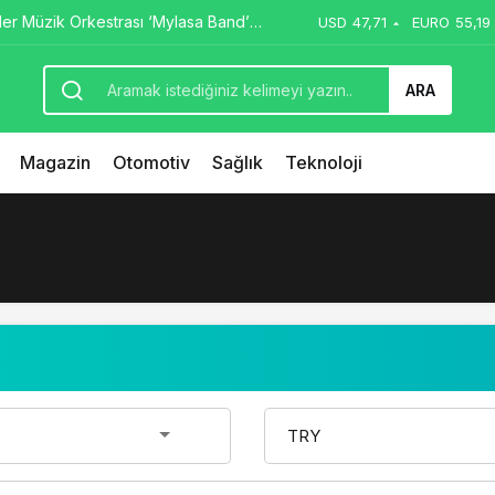
ler Müzik Orkestrası ‘Mylasa Band’
USD
47,71
EURO
55,19
 Konser Verdi
ARA
Magazin
Otomotiv
Sağlık
Teknoloji