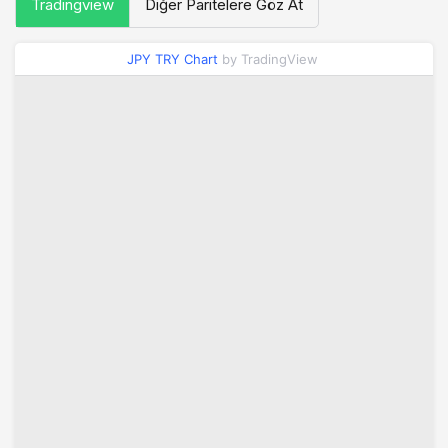
Tradingview
Diğer Paritelere Göz At
JPY TRY Chart
by TradingView