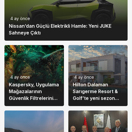
4 ay önce
Nissan’dan Güçlü Elektrikli Hamle: Yeni JUKE
Sahneye Çıktı
4 ay önce
4 ay önce
Kaspersky, Uygulama
Hilton Dalaman
Mağazalarının
Sarıgerme Resort &
Güvenlik Filtrelerini
Golf’te yeni sezon
Aşan Yeni SparkCat
başlıyor
Varyantını Tespit Etti