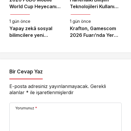
World Cup Heyecanı
Teknolojileri Kullanım
Teknoloji
Teknoloji
Paris’te Başlıyor
Araştırması, 2026
1 gün önce
1 gün önce
Yapay zekâ sosyal
Krafton, Gamescom
bilimcilere yeni
2026 Fuarı’nda Yer
kariyer kapıları açıyor!
Alacak Oyunlarına
Dair Yeni Ayrıntıları
Paylaştı
Bir Cevap Yaz
E-posta adresiniz yayınlanmayacak.
Gerekli
alanlar
*
ile işaretlenmişlerdir
Yorumunuz
*