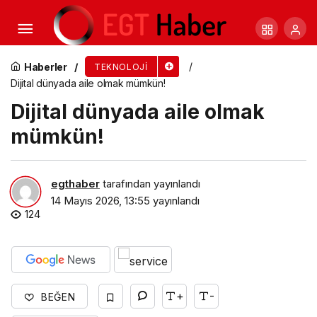
HONOR 600 Lite Türkiye’de, yapay zeka
herkesin cebinde
Haberler
TEKNOLOJI
Dijital dünyada aile olmak mümkün!
Dijital dünyada aile olmak
mümkün!
egthaber
tarafından yayınlandı
14 Mayıs 2026, 13:55
yayınlandı
124
+
-
BEĞEN