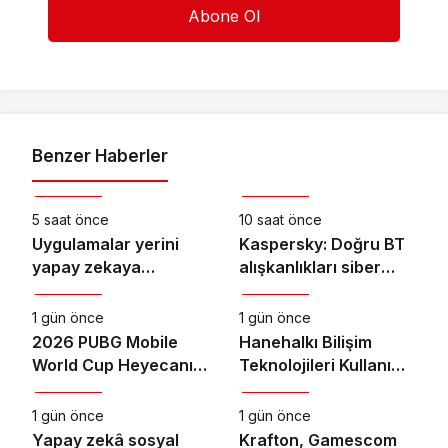
Benzer Haberler
Teknoloji
Teknoloji
5 saat önce
10 saat önce
Uygulamalar yerini
Kaspersky: Doğru BT
yapay zekaya
alışkanlıkları siber
Teknoloji
Teknoloji
bırakıyor
dayanıklılığı
güçlendiriyor
1 gün önce
1 gün önce
2026 PUBG Mobile
Hanehalkı Bilişim
World Cup Heyecanı
Teknolojileri Kullanım
Teknoloji
Teknoloji
Paris’te Başlıyor
Araştırması, 2026
1 gün önce
1 gün önce
Yapay zekâ sosyal
Krafton, Gamescom