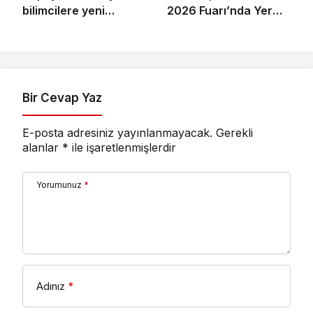
bilimcilere yeni
2026 Fuarı’nda Yer
kariyer kapıları açıyor!
Alacak Oyunlarına
Dair Yeni Ayrıntıları
Paylaştı
Bir Cevap Yaz
E-posta adresiniz yayınlanmayacak.
Gerekli
alanlar
*
ile işaretlenmişlerdir
Yorumunuz
*
Adınız
*