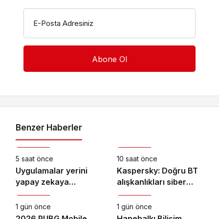
E-Posta Adresiniz
Benzer Haberler
Teknoloji
Teknoloji
5 saat önce
10 saat önce
Uygulamalar yerini
Kaspersky: Doğru BT
yapay zekaya
alışkanlıkları siber
Teknoloji
Teknoloji
bırakıyor
dayanıklılığı
güçlendiriyor
1 gün önce
1 gün önce
2026 PUBG Mobile
Hanehalkı Bilişim