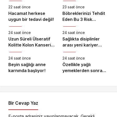
22 saat önce
23 saat önce
Hacamat herkese
Böbreklerinizi Tehdit
uygun bir tedavi değil!
Eden Bu 3 Risk
Sağlık
Sağlık
Faktörüne Dikkat!
24 saat önce
24 saat önce
Uzun Süreli Ülseratif
Sağlıkta disiplinler
Kolitte Kolon Kanseri
arası yeni kariyer
Sağlık
Sağlık
Riski Artıyor mu?
dönemi
24 saat önce
24 saat önce
Beyin sağlığı anne
Özellikle yağlı
karnında başlıyor!
yemeklerden sonra
başlıyorsa,
gecikmeyin
Bir Cevap Yaz
E-posta adresiniz yayınlanmayacak.
Gerekli