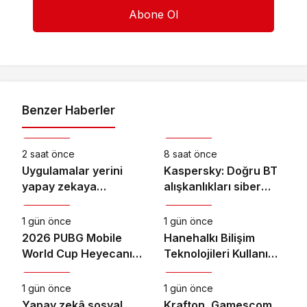
Benzer Haberler
Teknoloji
Teknoloji
2 saat önce
8 saat önce
Uygulamalar yerini
Kaspersky: Doğru BT
yapay zekaya
alışkanlıkları siber
Teknoloji
Teknoloji
bırakıyor
dayanıklılığı
güçlendiriyor
1 gün önce
1 gün önce
2026 PUBG Mobile
Hanehalkı Bilişim
World Cup Heyecanı
Teknolojileri Kullanım
Teknoloji
Teknoloji
Paris’te Başlıyor
Araştırması, 2026
1 gün önce
1 gün önce
Yapay zekâ sosyal
Krafton, Gamescom