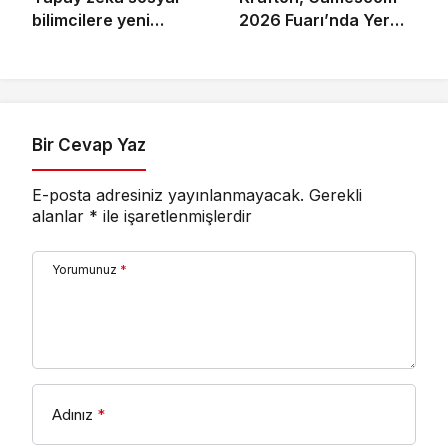
bilimcilere yeni
2026 Fuarı’nda Yer
kariyer kapıları açıyor!
Alacak Oyunlarına
Dair Yeni Ayrıntıları
Paylaştı
Bir Cevap Yaz
E-posta adresiniz yayınlanmayacak.
Gerekli
alanlar
*
ile işaretlenmişlerdir
Yorumunuz
*
Adınız
*