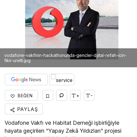
vodafone-vakfinin-hackathonunda-gencler-dijital-refah-icin-
fikir-uretti.jpg
+
-
BEĞEN
PAYLAŞ
Vodafone Vakfı ve Habitat Derneği işbirliğiyle
hayata geçirilen “Yapay Zekâ Yıldızları” projesi