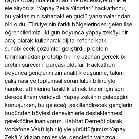
fayda odağında kullanabilme becerisiyle birlikte
ele alıyoruz. ‘Yapay Zekâ Yıldızları’ hackathonu,
bu yaklaşımın sahadaki en güçlü yansımalarından
biri oldu. Türkiye’nin farklı bölgelerinden gelen lise
öğrencilerimiz, iki gün boyunca yapay zekâyı bir
araç olarak kullanarak dijital refaha katkı
sunabilecek çözümler geliştirdi; problem
tanımlamadan prototip fikrine uzanan gerçek bir
üretim sürecinin parçası oldular. Hackathon
boyunca gençlerimizin analitik düşünme, takım
çalışması ve toplumsal sorumluluk bilinciyle
hareket ettiklerine tanıklık etmek bizler için son
derece ilham vericiydi. Yapay zekânın geleceğini
konuşurken, bu geleceği şekillendirecek gençlerin
bugünden böylesi deneyimlerle desteklenmesi
gerektiğine inanıyoruz. Habitat Derneği olarak,
Vodafone Vakfı işbirliğiyle yürüttüğümüz Yapay
Zekâ Yıldızları projesiyle, gençlerin yalnızca