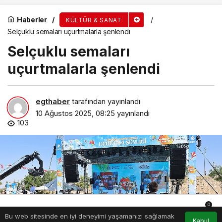
Haberler
KÜLTÜR & SANAT
Selçuklu semaları uçurtmalarla şenlendi
Selçuklu semaları
uçurtmalarla şenlendi
egthaber
tarafından yayınlandı
10 Ağustos 2025, 08:25
yayınlandı
103
0
Bu web sitesinde en iyi deneyimi yaşamanızı sağlamak
Anasayfa
Akış
Hesabım
Bildirimler
Kabul