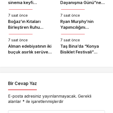
sinema keyfi
Dayanışma Günü”ne
Kültür & Sanat
Kültür & Sanat
Ormanya’da
Özel Sergi Açılışı
Yapıldı
7 saat önce
7 saat önce
Boğaz’ın Kıtaları
Ryan Murphy’nin
Birleştiren Ruhu
Yapımcılığını
Kültür & Sanat
Kültür & Sanat
Memorial Sanat
Üstlendiği ve Bret
Galerilerinde
Easton Ellis’ın Çok
7 saat önce
7 saat önce
Satan Romanından
Alman edebiyatının iki
Taş Bina’da “Konya
Uyarlanan “The
buçuk asırlık serüveni
Bisiklet Festivali”
Shards”, İlk İki
bu kitapta: “Modern
Temalı Video Mapping
Bölümüyle Şimdi
Alman Edebiyatı”
ve Drone Gösterisi
Sadece Disney+’ta
Yapıldı
Yayında!
Bir Cevap Yaz
E-posta adresiniz yayınlanmayacak.
Gerekli
alanlar
*
ile işaretlenmişlerdir