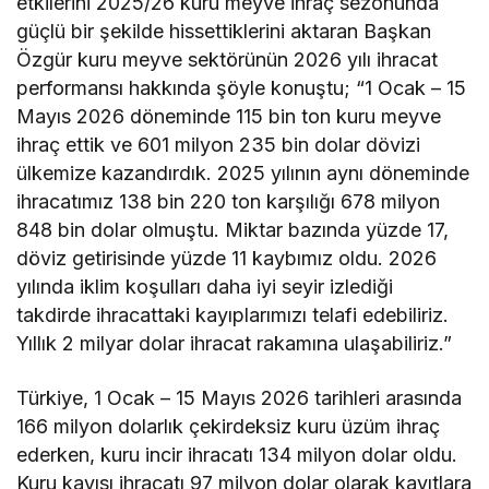
etkilerini 2025/26 kuru meyve ihraç sezonunda
güçlü bir şekilde hissettiklerini aktaran Başkan
Özgür kuru meyve sektörünün 2026 yılı ihracat
performansı hakkında şöyle konuştu; “1 Ocak – 15
Mayıs 2026 döneminde 115 bin ton kuru meyve
ihraç ettik ve 601 milyon 235 bin dolar dövizi
ülkemize kazandırdık. 2025 yılının aynı döneminde
ihracatımız 138 bin 220 ton karşılığı 678 milyon
848 bin dolar olmuştu. Miktar bazında yüzde 17,
döviz getirisinde yüzde 11 kaybımız oldu. 2026
yılında iklim koşulları daha iyi seyir izlediği
takdirde ihracattaki kayıplarımızı telafi edebiliriz.
Yıllık 2 milyar dolar ihracat rakamına ulaşabiliriz.”
Türkiye, 1 Ocak – 15 Mayıs 2026 tarihleri arasında
166 milyon dolarlık çekirdeksiz kuru üzüm ihraç
ederken, kuru incir ihracatı 134 milyon dolar oldu.
Kuru kayısı ihracatı 97 milyon dolar olarak kayıtlara