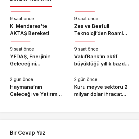
Ekonomi
Ekonomi
9 saat önce
9 saat önce
K. Menderes’te
Zes ve Beefull
AKTAŞ Bereketi
Teknoloji’den Roaming
Ekonomi
Ekonomi
İş Birliği
9 saat önce
9 saat önce
YEDAŞ, Enerjinin
VakıfBank’ın aktif
Geleceğini
büyüklüğü yıllık bazda
Ekonomi
Ekonomi
Şekillendirecek Genç
yüzde 28 artışla 5,8
Yetenekleri Arıyor
trilyon TL’yi aştı
2 gün önce
2 gün önce
Haymana’nın
Kuru meyve sektörü 2
Geleceği ve Yatırım
milyar dolar ihracat
Potansiyeli Masaya
hedefi için
Yatırıldı
Ankara’dan destek
istedi
Bir Cevap Yaz