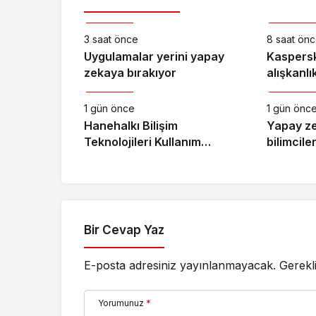
Teknoloji
Teknoloji
3 saat önce
8 saat ön
Uygulamalar yerini yapay
Kaspersk
zekaya bırakıyor
alışkanlı
Teknoloji
Teknoloji
dayanıklı
1 gün önce
1 gün önc
Hanehalkı Bilişim
Yapay ze
Teknolojileri Kullanım
bilimcile
Araştırması, 2026
kapıları 
Bir Cevap Yaz
E-posta adresiniz yayınlanmayacak.
Gerekl
Yorumunuz
*