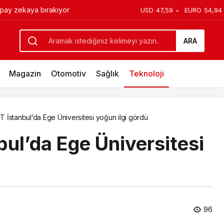
apay zekaya bırakıyor
USD
47,59
EURO
54,94
ayesi belgesele taşındı
ARA
Magazin
Otomotiv
Sağlık
Teknoloji
İstanbul’da Ege Üniversitesi yoğun ilgi gördü
l’da Ege Üniversitesi
96