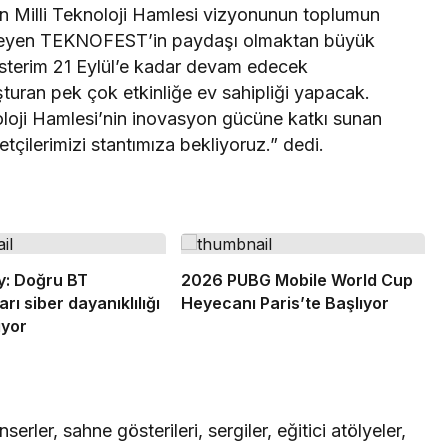
n Milli Teknoloji Hamlesi vizyonunun toplumun
fleyen TEKNOFEST’in paydaşı olmaktan büyük
terim 21 Eylül’e kadar devam edecek
uran pek çok etkinliğe ev sahipliği yapacak.
noloji Hamlesi’nin inovasyon gücüne katkı sunan
tçilerimizi stantımıza bekliyoruz.” dedi.
y: Doğru BT
2026 PUBG Mobile World Cup
arı siber dayanıklılığı
Heyecanı Paris’te Başlıyor
iyor
erler, sahne gösterileri, sergiler, eğitici atölyeler,