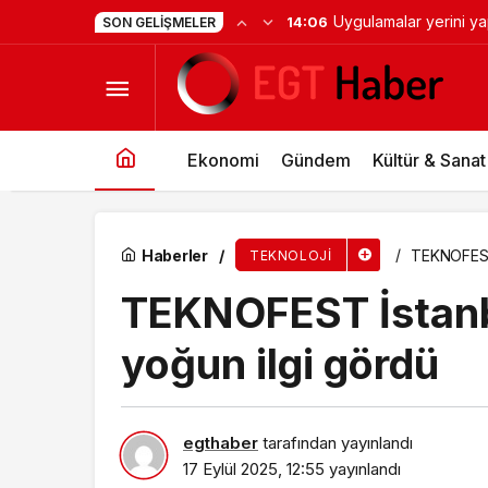
Uygulamalar yerini y
14:06
SON GELIŞMELER
Hayallerini gökyüzüne ateşleyen gençlerin hik
Ekonomi
Gündem
Kültür & Sanat
Haberler
TEKNOFEST 
TEKNOLOJI
TEKNOFEST İstanbu
yoğun ilgi gördü
egthaber
tarafından yayınlandı
17 Eylül 2025, 12:55
yayınlandı