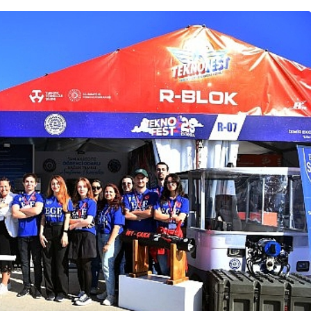
Teknoloji
aret
aporunu
Uygulamalar yerini yapay
zekaya bırakıyor