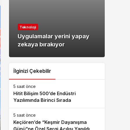
Maga
Glor
Kültür & Sanat
Ödül
Yıldızların altında sinema
unut
keyfi Ormanya’da
Gece
İlginizi Çekebilir
5 saat önce
Hitit Bilişim 500’de Endüstri
Yazılımında Birinci Sırada
5 saat önce
Keçiören’de “Keşmir Dayanışma
Günü”ne Özel Sergi Açılışı Yapıldı