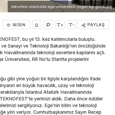
teknofest-istanbulda-ege-universitesi-yogun-ilgi-gordu.jpg
+
-
PAYLAŞ
BEĞEN
NOFEST, bu yıl 13. kez katılımcılarla buluştu.
) ve Sanayi ve Teknoloji Bakanlığı’nın öncülüğünde
avalimanında teknoloji severlere kapılarını açtı.
e Üniversitesi, R8 No’lu Stantta projelerini
u gibi yine yoğun bir ilgiyle karşılandığını ifade
nyanın en büyük havacılık, uzay ve teknoloji
eraklılarıyla İstanbul Atatürk Havalimanında
e TEKNOFEST’te yerimizi aldık. Daha önce ödüller
lerimizi sergiliyoruz. Ege’nin bilim ve teknoloji
ğe yön veriyor. Cumhurbaşkanımız Sayın Recep