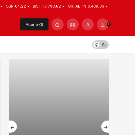
GBP
64,22
BIST
13.798,82
GR. ALTIN
6.489,03
Abone Ol
0