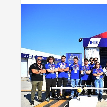
Ekonomi
Ata Yatırım Dış Tic
kadaşlıkları ruh
Dengesi Analiz R
ı güçlendiriyor!
Yayımladı