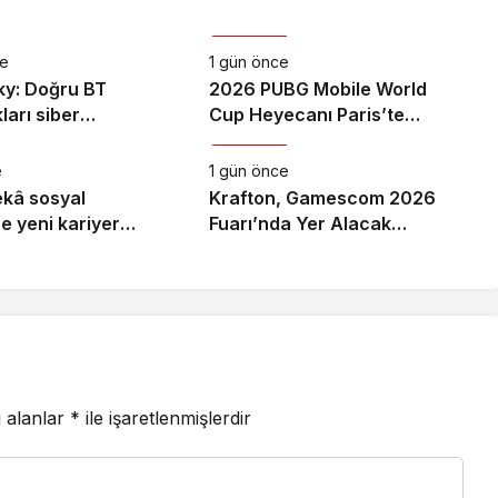
Teknoloji
ce
1 gün önce
y: Doğru BT
2026 PUBG Mobile World
kları siber
Cup Heyecanı Paris’te
Teknoloji
lığı güçlendiriyor
Başlıyor
e
1 gün önce
kâ sosyal
Krafton, Gamescom 2026
re yeni kariyer
Fuarı’nda Yer Alacak
açıyor!
Oyunlarına Dair Yeni
Ayrıntıları Paylaştı
i alanlar
*
ile işaretlenmişlerdir