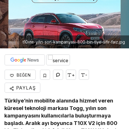
t10xte-yilin-son-kampanyasi-800-bin-tlye-sifir-faiz.jpg
+
-
BEĞEN
PAYLAŞ
Türkiye’nin mobilite alanında hizmet veren
küresel teknoloji markası Togg, yılın son
kampanyasını kullanıcılarla buluşturmaya
başladı. Aralık ayı boyunca T10X V2 için 800