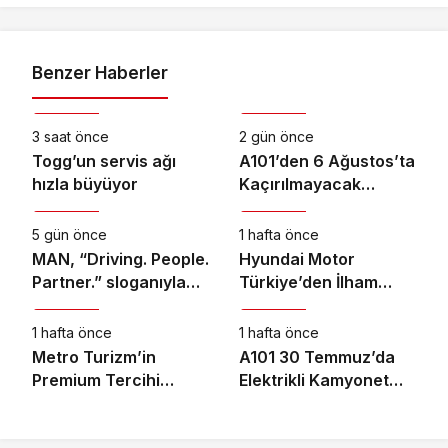
Benzer Haberler
Otomotiv
Otomotiv
3 saat önce
2 gün önce
Togg’un servis ağı
A101’den 6 Ağustos’ta
hızla büyüyor
Kaçırılmayacak
Otomotiv
Otomotiv
Motosiklet Fırsatı
5 gün önce
1 hafta önce
MAN, “Driving. People.
Hyundai Motor
Partner.” sloganıyla
Türkiye’den İlham
Otomotiv
Otomotiv
Eylül ayındaki IAA
Veren Gençlik Kampı
Transportation
1 hafta önce
1 hafta önce
2026’da
Metro Turizm’in
A101 30 Temmuz’da
Premium Tercihi
Elektrikli Kamyonet
Neoplan Skyliner Oldu
Satacak