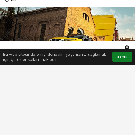
0
Bu web sitesinde en iyi deneyimi yaşamanızı sağlamak
Anasayfa
Akış
Hesabım
Bildirimler
Kabul
için çerezler kullanılmaktadır.
nissan-turkiyeden-yilin-en-cazip-kampanyasi.jpg
PAYLAŞ
BEĞEN
Yeni Nissan Qashqai’de nakit alım desteği ve