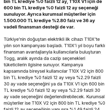
bin TL krediye %0 faizli 12 ay, T10X V1 için de
600 bin TL krediye %0 faizli 12 ay seçeneği
sunuluyor. Ayrıca kurumsal müşteriler için
1.500.000 TL krediye %2.80 faiz ve 36 ay
vadeli finansman desteği de var.
Türkiye’nin doğuştan elektrikli ilk cihazı T10X’te
yılın son kampanyası başladı. T10X’i yıl boyu farklı
finansman avantajlarıyla kullanıcılarla buluşturan
Togg, aralık ayında da cazip seçenekleri
tüketicilerin ilgisine sunuyor. Kampanya
kapsamında bireysel kullanıcılar T10X V2 için 800
bin TL krediye %0 faizli 12 ay veya %2.29 faizli
30 ay vade seçeneğini ya da T10X V1 için 600 bin
TL krediye %0 faizli 12 ay veya %2.29 faizli 30
ay vade seçeneğini değerlendirebilecek. Kurumsal
müşteriler ise T10X V2 için 800 bin TL krediye %0
faizli 12 ay seçeneğinin yanı sıra %1.49 faizli 24