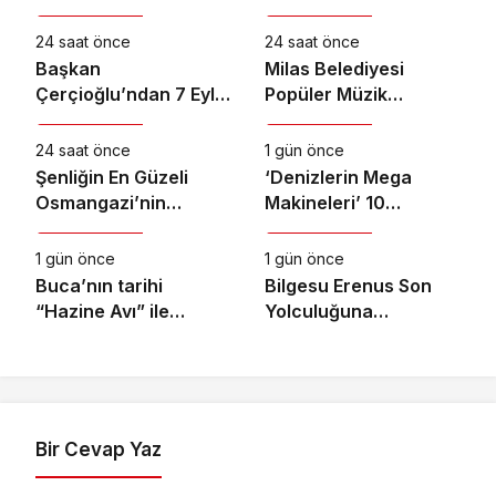
Kültür & Sanat
Kültür & Sanat
24 saat önce
24 saat önce
Başkan
Milas Belediyesi
Çerçioğlu’ndan 7 Eylül
Popüler Müzik
Kültür & Sanat
Kültür & Sanat
Temalı Ödüllü Resim,
Orkestrası ‘Mylasa
Şiir ve Kompozisyon
Band’ Ören’de
24 saat önce
1 gün önce
Yarışması
Unutulmaz Bir Konser
Şenliğin En Güzeli
‘Denizlerin Mega
Verdi
Osmangazi’nin
Makineleri’ 10
Kültür & Sanat
Kültür & Sanat
Mahallelerinde
Ağustos Pazartesi
Yaşanıyor
21.00’de National
1 gün önce
1 gün önce
Geographic’te
Buca’nın tarihi
Bilgesu Erenus Son
Başlıyor!
“Hazine Avı” ile
Yolculuğuna
canlanıyor
Uğurlandı
Bir Cevap Yaz