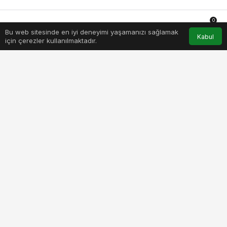
0
Bu web sitesinde en iyi deneyimi yaşamanızı sağlamak
Anasayfa
Akış
Hesabım
Bildirimler
Kabul
için çerezler kullanılmaktadır.
PAYLAŞ
BEĞEN
Zeytinburnu Belediyesi Bilgi Evleri’nin 3
Temmuz – 25 Ağustos 2023 tarihleri arasında
gerçekleştirdiği, içeriğinde; kulüp, atölye
çalışmaları, turnuva, gezi ve günlük aktiviteleri
barındıran “Yaz Etkinlikleri” programı
Zeytinburnu Kültür Sanat Merkezi’nde