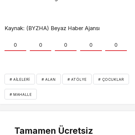
Kaynak: (BYZHA) Beyaz Haber Ajansı
0
0
0
0
0
# AILELERI
# ALAN
# ATÖLYE
# ÇOCUKLAR
# MAHALLE
Tamamen Ücretsiz