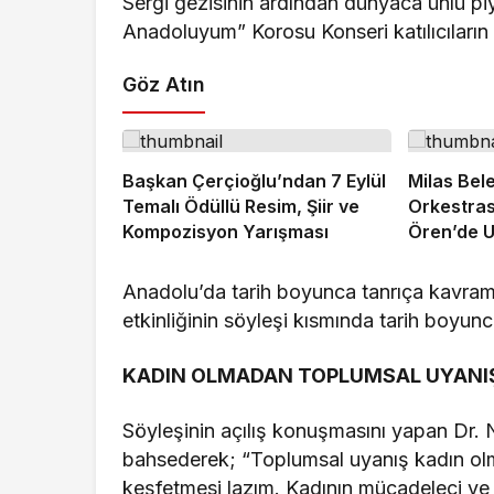
Sergi gezisinin ardından dünyaca ünlü p
Anadoluyum” Korosu Konseri katılıcıların
Göz Atın
Başkan Çerçioğlu’ndan 7 Eylül
Milas Bel
Temalı Ödüllü Resim, Şiir ve
Orkestras
Kompozisyon Yarışması
Ören’de U
Verdi
Anadolu’da tarih boyunca tanrıça kavramını
etkinliğinin söyleşi kısmında tarih boyun
KADIN OLMADAN TOPLUMSAL UYANI
Söyleşinin açılış konuşmasını yapan Dr. 
bahsederek; “Toplumsal uyanış kadın ol
keşfetmesi lazım. Kadının mücadeleci v