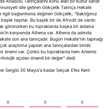
e Anadolu Tanrıçalarını konu alan bir kültür sanat
uniyeti dile getiren Gökçelik Tanrıça Hekate
e ilgili bağlantısına değinen Gökçelik; “Baktığımız
şlık taşırlar. Bu başlık bir de Afrodit de vardır.
rak görünürken bu topraklarda başka bir anlama
is’in karşısında Athena var. Athena da aslında
Hekate son ana tanrıçadır. Bugün Hekate’nin tapınağı
k araştırma yapılan ana tanrıçalardan biridir.
ir önemi var. Çünkü bu topraklarda hem Artemis
tolojik açıdan önemli bir değer” dedi.
iner Sergisi 30 Mayıs’a kadar Selçuk Efes Kent
0
0
0