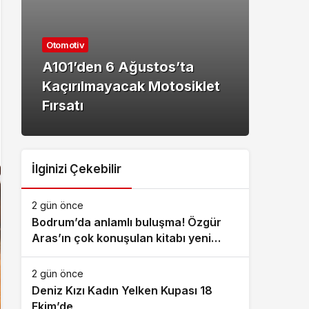
Kültü
Otomotiv
Baş
A101’den 6 Ağustos’ta
Akıl
Kaçırılmayacak Motosiklet
Fina
Fırsatı
Heye
İlginizi Çekebilir
2 gün önce
Bodrum’da anlamlı buluşma! Özgür
Aras’ın çok konuşulan kitabı yeni
baskısını Titanic Luxury Collection
Bodrum’da kutladı
2 gün önce
Deniz Kızı Kadın Yelken Kupası 18
Ekim’de