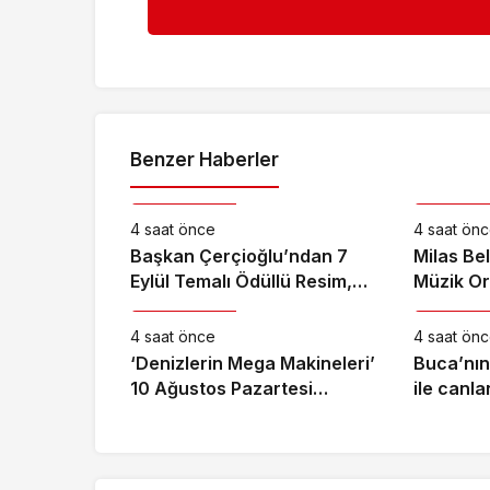
Benzer Haberler
Kültür & Sanat
Kültür & S
4 saat önce
4 saat ön
Başkan Çerçioğlu’ndan 7
Milas Be
Eylül Temalı Ödüllü Resim,
Müzik Or
Kültür & Sanat
Kültür & S
Şiir ve Kompozisyon
Band’ Ör
Yarışması
Konser V
4 saat önce
4 saat ön
‘Denizlerin Mega Makineleri’
Buca’nın 
10 Ağustos Pazartesi
ile canla
21.00’de National
Geographic’te Başlıyor!