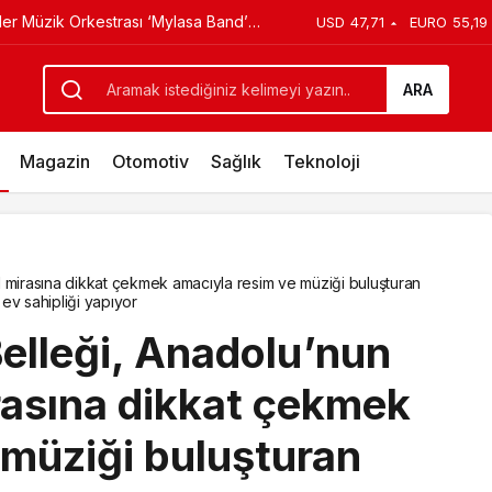
ler Müzik Orkestrası ‘Mylasa Band’
USD
47,71
EURO
55,19
rlerinin Eserleri Sergiye Çıktı
 Konser Verdi
ARA
Magazin
Otomotiv
Sağlık
Teknoloji
l mirasına dikkat çekmek amacıyla resim ve müziği buluşturan
 ev sahipliği yapıyor
Belleği, Anadolu’nun
rasına dikkat çekmek
 müziği buluşturan