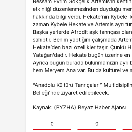
Ressam Evrim Gökçelik Artemis’in kentind
etkinliği düzenlenmesinden duyduğu memn
hakkında bilgi verdi. Hekate’nin Kybele il
zaman Kybele Hekate ve Artemis ayrı tür ba
Başka yerlerde Afrodit aşk tanrıçası ola
sahiptir. Benim yaptığım çalışmada Artem
Hekate’den bazı özellikler taşır. Çünkü 
Yatağan’dadır. Hekate bugün üzerine en ço
Ayrıca bugün burada bulunmamızın ayrı b
hem Meryem Ana var. Bu da kültürel ve mi
“Anadolu Kültürü Tanrıçaları” Multidisipl
Belleği’nde ziyaret edilebilecek.
Kaynak: (BYZHA) Beyaz Haber Ajansı
0
0