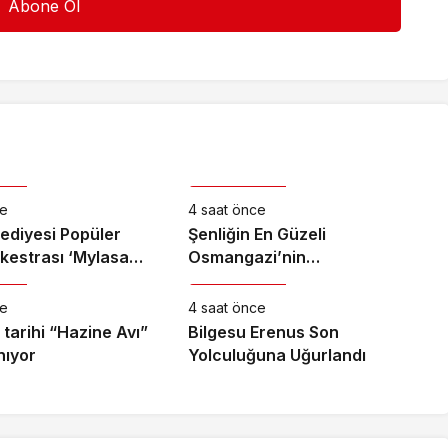
anat
Kültür & Sanat
ce
4 saat önce
lediyesi Popüler
Şenliğin En Güzeli
kestrası ‘Mylasa
Osmangazi’nin
anat
Kültür & Sanat
en’de Unutulmaz Bir
Mahallelerinde Yaşanıyor
erdi
ce
4 saat önce
tarihi “Hazine Avı”
Bilgesu Erenus Son
nıyor
Yolculuğuna Uğurlandı