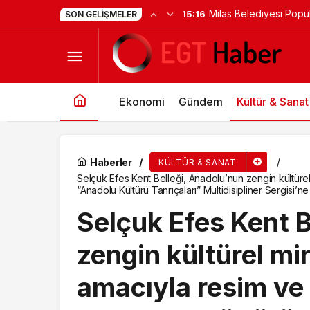
Milas Belediyesi Popü
15:16
SON GELIŞMELER
Çiğli Belediyesi Kaklıç Sanat Akademisi Kursiye
Ören’de Unutulmaz Bir
Ekonomi
Gündem
Kültür & Sanat
Haberler
KÜLTÜR & SANAT
Selçuk Efes Kent Belleği, Anadolu’nun zengin kültüre
“Anadolu Kültürü Tanrıçaları” Multidisipliner Sergisi’ne
Selçuk Efes Kent 
zengin kültürel mi
amacıyla resim ve