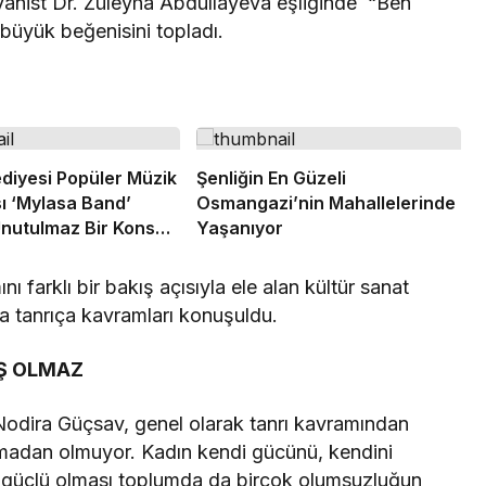
iyanist Dr. Züleyha Abdullayeva eşliğinde “Ben
 büyük beğenisini topladı.
ediyesi Popüler Müzik
Şenliğin En Güzeli
ı ‘Mylasa Band’
Osmangazi’nin Mahallelerinde
nutulmaz Bir Konser
Yaşanıyor
 farklı bir bakış açısıyla ele alan kültür sanat
ca tanrıça kavramları konuşuldu.
Ş OLMAZ
Nodira Güçsav, genel olarak tanrı kavramından
madan olmuyor. Kadın kendi gücünü, kendini
e güçlü olması toplumda da birçok olumsuzluğun