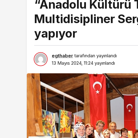
“Anadolu Kültürü T
Multidisipliner Ser
Ekonomi
yapıyor
Haymana’nın Gele
Yatırım Potansiye
Yatırıldı
egthaber
tarafından yayınlandı
13 Mayıs 2024, 11:24
yayınlandı