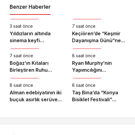
Benzer Haberler
Kültür & Sanat
Kültür & Sanat
3 saat önce
7 saat önce
Yıldızların altında
Keçiören’de “Keşmir
sinema keyfi
Dayanışma Günü”ne
Kültür & Sanat
Kültür & Sanat
Ormanya’da
Özel Sergi Açılışı
Yapıldı
7 saat önce
8 saat önce
Boğaz’ın Kıtaları
Ryan Murphy’nin
Birleştiren Ruhu
Yapımcılığını
Kültür & Sanat
Kültür & Sanat
Memorial Sanat
Üstlendiği ve Bret
Galerilerinde
Easton Ellis’ın Çok
8 saat önce
8 saat önce
Satan Romanından
Alman edebiyatının iki
Taş Bina’da “Konya
Uyarlanan “The
buçuk asırlık serüveni
Bisiklet Festivali”
Shards”, İlk İki
bu kitapta: “Modern
Temalı Video Mapping
Bölümüyle Şimdi
Alman Edebiyatı”
ve Drone Gösterisi
Sadece Disney+’ta
Yapıldı
Yayında!