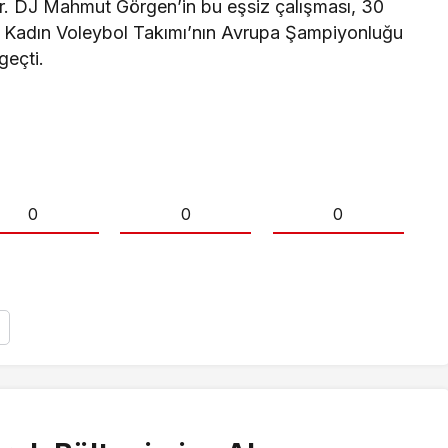
or. DJ Mahmut Görgen’in bu eşsiz çalışması, 30
i Kadın Voleybol Takımı’nın Avrupa Şampiyonluğu
geçti.
0
0
0