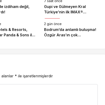
ce
7 saat önce
de izdiham değil,
Gupi ve Gülmeyen Kral
dı!
Türkiye’nin ilk IMAX®
Magazin
animasyon filmi oluyor
e
2 gün önce
tels & Resorts,
Bodrum’da anlamlı buluşma!
ar Panda & Sons ile
Özgür Aras’ın çok
z bir Miksoloji
konuşulan kitabı yeni
 İmza Attı
baskısını Titanic Luxury
Collection Bodrum’da kutladı
i alanlar
*
ile işaretlenmişlerdir