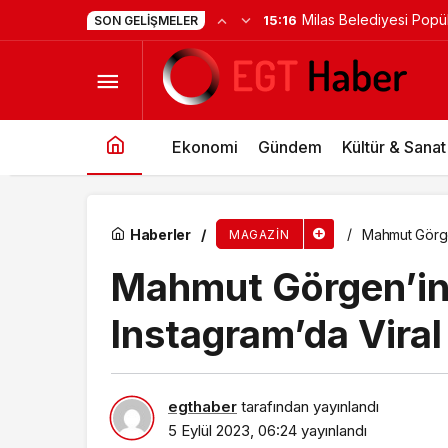
Şenliğin En Güzeli O
15:06
SON GELIŞMELER
Rapçi SEFO, TFF Ödül Töreninin Ardından Gen
Yaşanıyor
Ekonomi
Gündem
Kültür & Sanat
Haberler
Mahmut Görgen
MAGAZIN
Mahmut Görgen’in
Instagram’da Viral
egthaber
tarafından yayınlandı
5 Eylül 2023, 06:24
yayınlandı