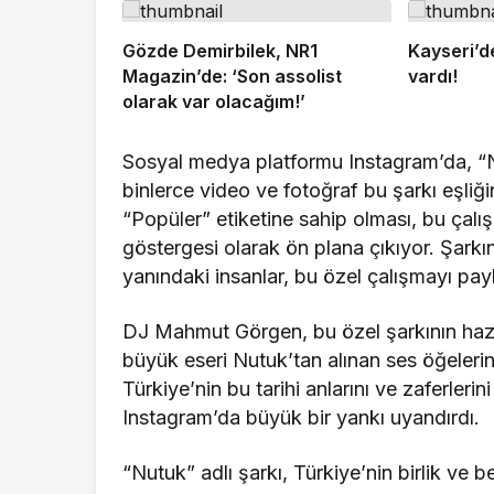
Gözde Demirbilek, NR1
Kayseri’d
Magazin’de: ‘Son assolist
vardı!
olarak var olacağım!’
Sosyal medya platformu Instagram’da, “Nut
binlerce video ve fotoğraf bu şarkı eşliği
“Popüler” etiketine sahip olması, bu çalış
göstergesi olarak ön plana çıkıyor. Şarkını
yanındaki insanlar, bu özel çalışmayı pay
DJ Mahmut Görgen, bu özel şarkının hazırl
büyük eseri Nutuk’tan alınan ses öğelerin
Türkiye’nin bu tarihi anlarını ve zaferleri
Instagram’da büyük bir yankı uyandırdı.
“Nutuk” adlı şarkı, Türkiye’nin birlik ve 