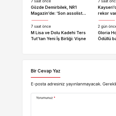
7 saat önce
7 saat ön
Gözde Demirbilek, NR1
Kayseri’
Magazin’de: ‘Son assolist
rekor var
Magazin
Magazin
olarak var olacağım!’
7 saat önce
2 gün önc
M Lisa ve Dolu Kadehi Ters
Gloria Ho
Tut’tan Yeni İş Birliği: Vişne
Ödüllü b
unutulma
Gecesine
Bir Cevap Yaz
E-posta adresiniz yayınlanmayacak.
Gerekl
Yorumunuz
*