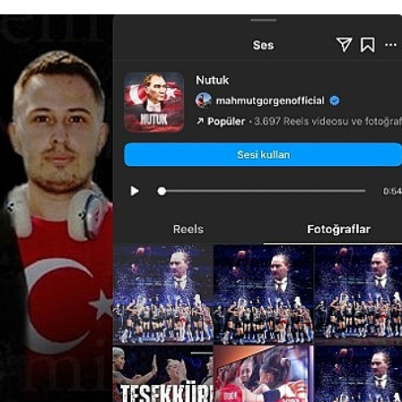
Ekonomi
Kuru meyve sektörü 2
ceği ve
milyar dolar ihracat hedefi
li Masaya
için Ankara’dan destek
istedi