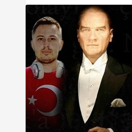
Ekonomi
Haymana’nın Gele
Yatırım Potansiye
Yatırıldı