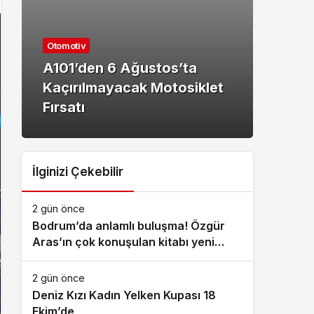
Kültü
Otomotiv
Baş
A101’den 6 Ağustos’ta
Akıl
Kaçırılmayacak Motosiklet
Fina
Fırsatı
Heye
İlginizi Çekebilir
2 gün önce
Bodrum’da anlamlı buluşma! Özgür
Aras’ın çok konuşulan kitabı yeni
baskısını Titanic Luxury Collection
Bodrum’da kutladı
2 gün önce
Deniz Kızı Kadın Yelken Kupası 18
Ekim’de