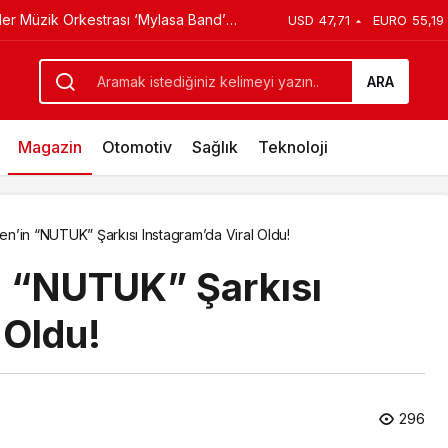
smangazi’nin Mahallelerinde
USD
47,71
EURO
55,19
ç Sporculara Moral Verdi
ARA
Magazin
Otomotiv
Sağlık
Teknoloji
’in “NUTUK” Şarkısı Instagram’da Viral Oldu!
 “NUTUK” Şarkısı
 Oldu!
296