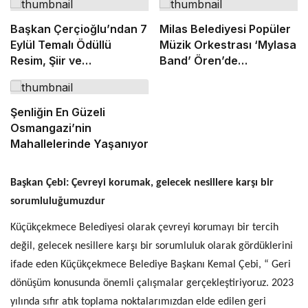
Başkan Çerçioğlu’ndan 7
Milas Belediyesi Popüler
Eylül Temalı Ödüllü
Müzik Orkestrası ‘Mylasa
Resim, Şiir ve
Band’ Ören’de
Kompozisyon Yarışması
Unutulmaz Bir Konser
Verdi
Şenliğin En Güzeli
Osmangazi’nin
Mahallelerinde Yaşanıyor
Başkan Çebi: Çevreyi korumak, gelecek nesillere karşı bir
sorumluluğumuzdur
Küçükçekmece Belediyesi olarak çevreyi korumayı bir tercih
değil, gelecek nesillere karşı bir sorumluluk olarak gördüklerini
ifade eden Küçükçekmece Belediye Başkanı Kemal Çebi, “ Geri
dönüşüm konusunda önemli çalışmalar gerçekleştiriyoruz. 2023
yılında sıfır atık toplama noktalarımızdan elde edilen geri