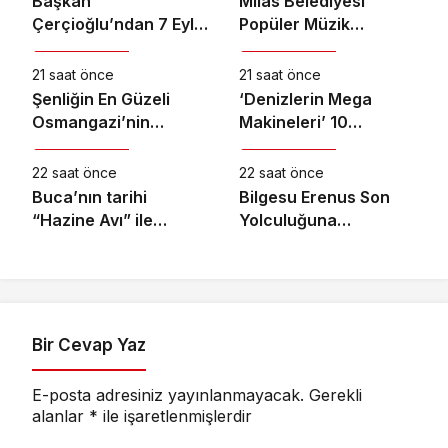
Başkan
Milas Belediyesi
Çerçioğlu’ndan 7 Eylül
Popüler Müzik
Kültür & Sanat
Kültür & Sanat
Temalı Ödüllü Resim,
Orkestrası ‘Mylasa
Şiir ve Kompozisyon
Band’ Ören’de
21 saat önce
21 saat önce
Yarışması
Unutulmaz Bir Konser
Şenliğin En Güzeli
‘Denizlerin Mega
Verdi
Osmangazi’nin
Makineleri’ 10
Kültür & Sanat
Kültür & Sanat
Mahallelerinde
Ağustos Pazartesi
Yaşanıyor
21.00’de National
22 saat önce
22 saat önce
Geographic’te
Buca’nın tarihi
Bilgesu Erenus Son
Başlıyor!
“Hazine Avı” ile
Yolculuğuna
canlanıyor
Uğurlandı
Bir Cevap Yaz
E-posta adresiniz yayınlanmayacak.
Gerekli
alanlar
*
ile işaretlenmişlerdir