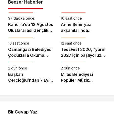
Benzer Haberler
Kültür & Sanat
Kültür & Sanat
37 dakika önce
10 saat önce
Kandıra’da 12 Ağustos
Anne Şehir yaz
Uluslararası Gençlik
akşamlarında
Kültür & Sanat
Kültür & Sanat
Günü Coşkusu
“Arabesk” rüzgârı esti
Yaşanacak
10 saat önce
12 saat önce
Osmangazi Belediyesi
TeosFest 2026, “yarın
Çocuklara Okuma
2027 için başlıyoruz”
Kültür & Sanat
Kültür & Sanat
Kültürü Kazandırıyor
mesajıyla sona erdi
2 gün önce
2 gün önce
Başkan
Milas Belediyesi
Çerçioğlu’ndan 7 Eylül
Popüler Müzik
Temalı Ödüllü Resim,
Orkestrası ‘Mylasa
Şiir ve Kompozisyon
Band’ Ören’de
Yarışması
Unutulmaz Bir Konser
Verdi
Bir Cevap Yaz