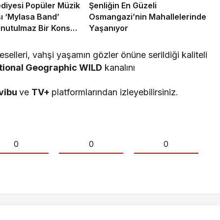
ediyesi Popüler Müzik
Şenliğin En Güzeli
ı ‘Mylasa Band’
Osmangazi’nin Mahallelerinde
nutulmaz Bir Konser
Yaşanıyor
lleri, vahşi yaşamın gözler önüne serildiği kaliteli
tional Geographic WILD
kanalını
ivibu
ve
TV+
platformlarından izleyebilirsiniz.
0
0
0