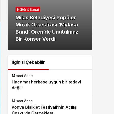
Kültür & Sanat
Kültü
Milas Belediyesi Popüler
Müzik Orkestrası ‘Mylasa
Şenl
Band’ Ören’de Unutulmaz
Osm
Bir Konser Verdi
Maha
İlginizi Çekebilir
14 saat önce
Hacamat herkese uygun bir tedavi
değil!
14 saat önce
Konya Bisiklet Festivali’nin Açılışı
Coşkuyla Gerçekleşti