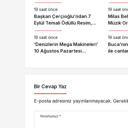
19 saat önce
19 saat ön
Başkan Çerçioğlu’ndan 7
Milas Be
Eylül Temalı Ödüllü Resim,
Müzik Or
Kültür & Sanat
Kültür & S
Şiir ve Kompozisyon
Band’ Ör
Yarışması
Konser V
19 saat önce
19 saat ön
‘Denizlerin Mega Makineleri’
Buca’nın 
10 Ağustos Pazartesi
ile canla
21.00’de National
Geographic’te Başlıyor!
Bir Cevap Yaz
E-posta adresiniz yayınlanmayacak.
Gerekl
Yorumunuz
*