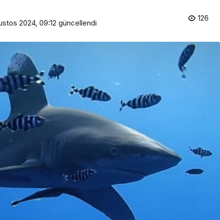
126
Kültür & Sanat
ustos 2024, 09:12
güncellendi
Başkan Çerçioğlu’ndan 7
Eylül Temalı Ödüllü Resim,
prağa
Şiir ve Kompozisyon
Yarışması