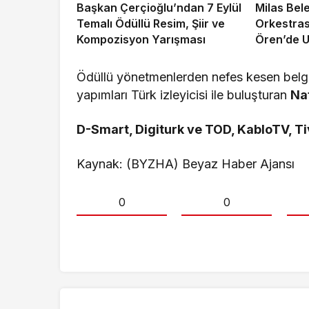
Başkan Çerçioğlu’ndan 7 Eylül
Milas Bel
Temalı Ödüllü Resim, Şiir ve
Orkestras
Kompozisyon Yarışması
Ören’de U
Verdi
Ödüllü yönetmenlerden nefes kesen belgese
yapımları Türk izleyicisi ile buluşturan
Na
D-Smart, Digiturk ve TOD, KabloTV, T
Kaynak: (BYZHA) Beyaz Haber Ajansı
0
0