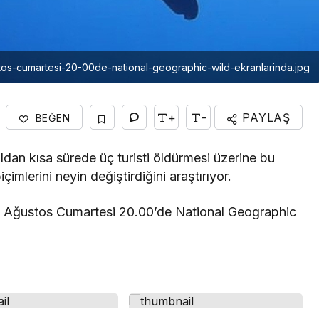
ustos-cumartesi-20-00de-national-geographic-wild-ekranlarinda.jpg
+
-
PAYLAŞ
BEĞEN
ıldan kısa sürede üç turisti öldürmesi üzerine bu
çimlerini neyin değiştirdiğini araştırıyor.
” 17 Ağustos Cumartesi 20.00’de National Geographic