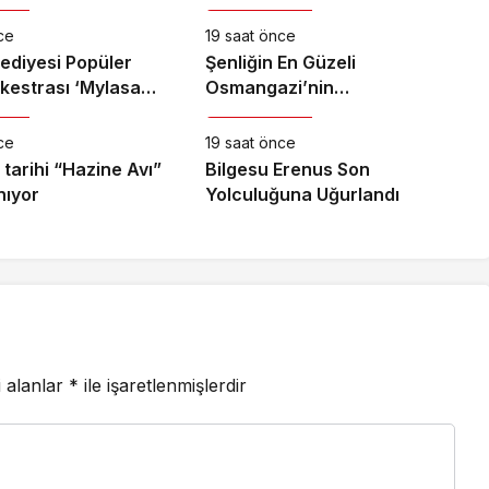
ce
19 saat önce
lediyesi Popüler
Şenliğin En Güzeli
kestrası ‘Mylasa
Osmangazi’nin
anat
Kültür & Sanat
en’de Unutulmaz Bir
Mahallelerinde Yaşanıyor
erdi
ce
19 saat önce
tarihi “Hazine Avı”
Bilgesu Erenus Son
nıyor
Yolculuğuna Uğurlandı
i alanlar
*
ile işaretlenmişlerdir