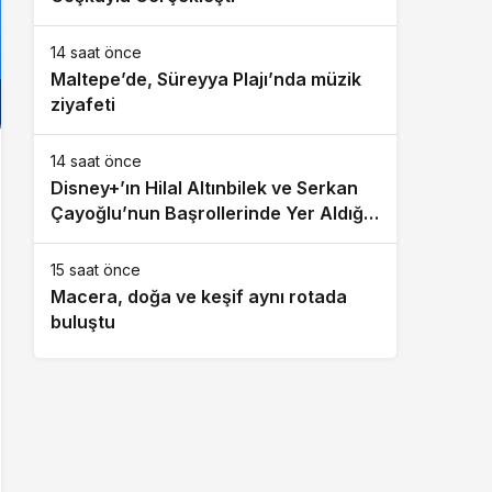
14 saat önce
Maltepe’de, Süreyya Plajı’nda müzik
ziyafeti
14 saat önce
Disney+’ın Hilal Altınbilek ve Serkan
Çayoğlu’nun Başrollerinde Yer Aldığı
“Öngörü” Filminin Teaser Afişleri ve
Merak Uyandıran İlk Tanıtımı
15 saat önce
Yayımlandı
Macera, doğa ve keşif aynı rotada
buluştu