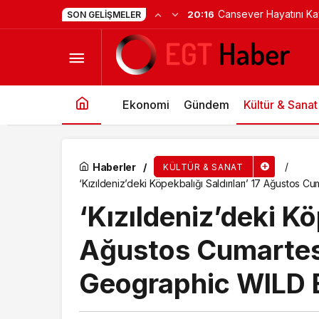
Başkan Çerçioğlu’ndan
15:26
SON GELIŞMELER
Huzurevinde Ferfene Eğlencesi
ve Kompozisyon Yarı
Ekonomi
Gündem
Kültür & Sanat
Haberler
KÜLTÜR & SANAT
‘Kızıldeniz’deki Köpekbalığı Saldırıları’ 17 Ağustos 
‘Kızıldeniz’deki Köp
Ağustos Cumartes
Geographic WILD E