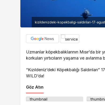
kizildenizdeki-kopekbaligi-saldirilari-17-ag
Uzmanlar köpekbalıklarının Mısır’da bir y
korkulan yırtıcıların yaşama ve avlanma bi
“Kızıldeniz’deki Köpekbalığı Saldırıları
WILD’da!
Göz Atın