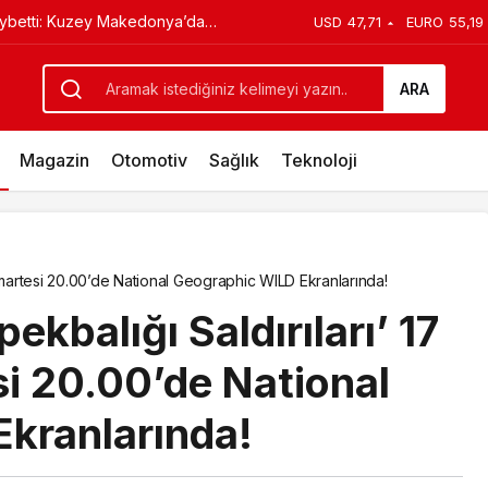
 7 Eylül Temalı Ödüllü Resim, Şiir
USD
47,71
EURO
55,19
şması
ARA
Magazin
Otomotiv
Sağlık
Teknoloji
Cumartesi 20.00’de National Geographic WILD Ekranlarında!
ekbalığı Saldırıları’ 17
i 20.00’de National
kranlarında!