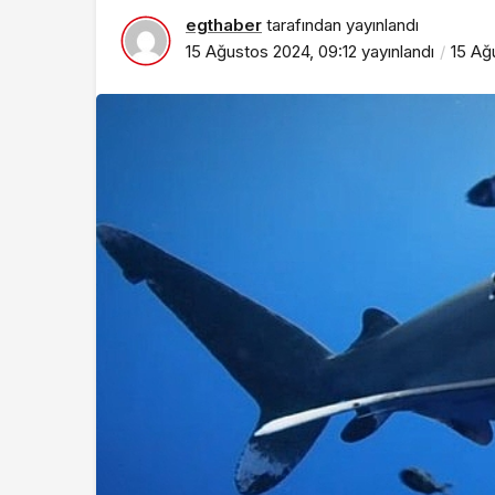
egthaber
tarafından yayınlandı
Magazin
15 Ağustos 2024, 09:12
yayınlandı
15 Ağ
Cansever Hayatını
Kaybetti: Kuzey
Makedonya’da To
Verilecek