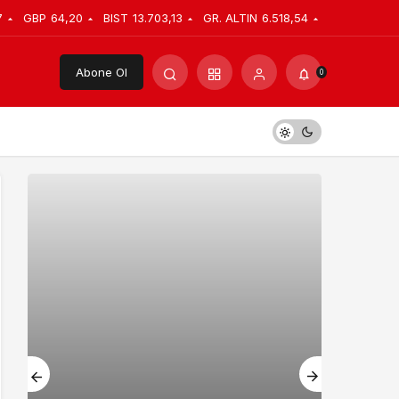
7
GBP
64,20
BIST
13.703,13
GR. ALTIN
6.518,54
Abone Ol
0