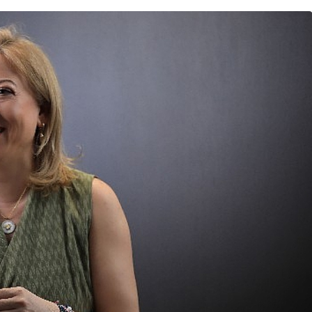
Kültür & Sanat
 World
s’te
Altın Portakal ödüllü
yönetmen jüri başkanı oldu