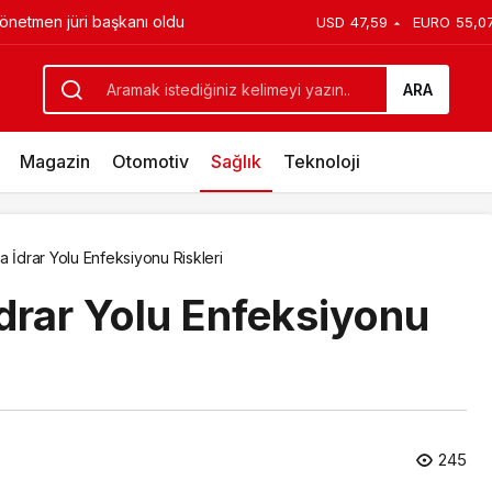
üyük Dönüşüm
USD
47,59
EURO
55,0
un
ARA
Magazin
Otomotiv
Sağlık
Teknoloji
a İdrar Yolu Enfeksiyonu Riskleri
drar Yolu Enfeksiyonu
245