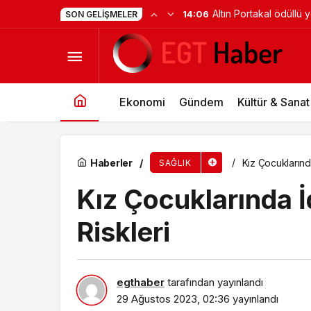
DEÜ Hastanesinde B
13:56
SON GELIŞMELER
Gizli Tehlike: Beyin Kanamalarının farkında ol
Ekonomi
Gündem
Kültür & Sanat
Haberler
Kız Çocuklarınd
SAĞLIK
Kız Çocuklarında İ
Riskleri
egthaber
tarafından yayınlandı
29 Ağustos 2023, 02:36
yayınlandı