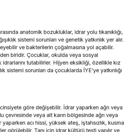
asında anatomik bozukluklar, idrar yolu tıkanıklığı,
ğışıklık sistemi sorunları ve genetik yatkınlık yer alır.
eyebilir ve bakterilerin çoğalmasına yol açabilir.
inden biridir. Çocuklar, okulda veya sosyal
arlarını tutabilirler. Hijyen eksikliği, özellikle kız
ıklık sistemi sorunları da çocuklarda İYE’ye yatkınlığı
e cinsiyete göre değişebilir. İdrar yaparken ağrı veya
olu çevresinde veya alt karın bölgesinde ağrı veya
ar yaparken acı hissi, yüksek ateş, iştahsızlık, kusma
er görülebilir. Tanı için idrar kültürü testi yapılır ve