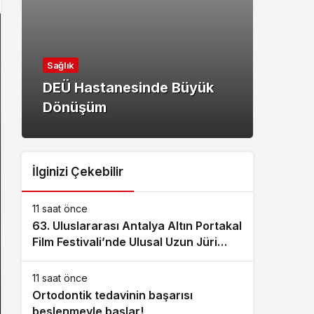
Kültü
Sağlık
4. K
DEÜ Hastanesinde Büyük
Eylü
Dönüşüm
Ağı
İlginizi Çekebilir
11 saat önce
63. Uluslararası Antalya Altın Portakal
Film Festivali’nde Ulusal Uzun Jüri
Başkanı Derviş Zaim!
11 saat önce
Ortodontik tedavinin başarısı
beslenmeyle başlar!