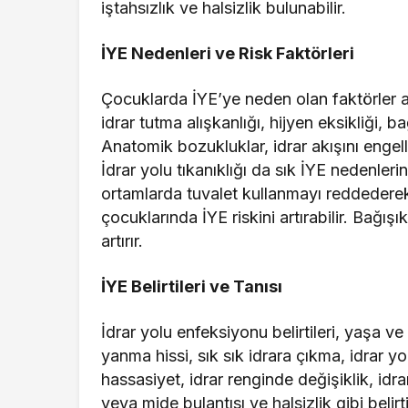
iştahsızlık ve halsizlik bulunabilir.
İYE Nedenleri ve Risk Faktörleri
Çocuklarda İYE’ye neden olan faktörler ar
idrar tutma alışkanlığı, hijyen eksikliği, ba
Anatomik bozukluklar, idrar akışını engell
İdrar yolu tıkanıklığı da sık İYE nedenler
ortamlarda tuvalet kullanmayı reddederek idr
çocuklarında İYE riskini artırabilir. Bağış
artırır.
İYE Belirtileri ve Tanısı
İdrar yolu enfeksiyonu belirtileri, yaşa v
yanma hissi, sık sık idrara çıkma, idrar y
hassasiyet, idrar renginde değişiklik, idr
veya mide bulantısı ve halsizlik gibi belirtil