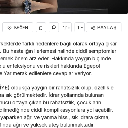
+
-
PAYLAŞ
BEĞEN
rkeklerde farklı nedenlere bağlı olarak ortaya çıkar
. Bu hastalığın ilerlemesi halinde ciddi semptomlar
memek önem arz eder. Hakkında yaygın biçimde
olu enfeksiyonu ve riskleri hakkında Egepol
 Yar merak edilenlere cevaplar veriyor.
YE) oldukça yaygın bir rahatsızlık olup, özellikle
a sık görülmektedir. İdrar yollarında bulunan
nucu ortaya çıkan bu rahatsızlık, çocukların
edilmediğinde ciddi komplikasyonlara yol açabilir.
ar yaparken ağrı ve yanma hissi, sık idrara çıkma,
rafında ağrı ve yüksek ateş bulunmaktadır.