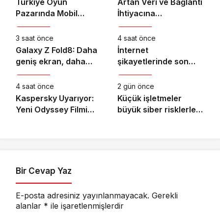
Türkiye Oyun
Artan Veri ve Bağlantı
Pazarında Mobil
İhtiyacına
Teknoloji
Teknoloji
Hakimiyet %43’e
Vodafone’dan Yeni
Ulaştı
Anten Teknolojisi
3 saat önce
4 saat önce
Galaxy Z Fold8: Daha
İnternet
geniş ekran, daha
şikayetlerinde son
Teknoloji
Teknoloji
güçlü üretkenlik
dört yılın zirvesi: 78
bin 610 şikayet
4 saat önce
2 gün önce
Kaspersky Uyarıyor:
Küçük işletmeler
Yeni Odyssey Filmi
büyük siber risklerle
Dünya Çapında
karşı karşıya
Heyecan Yaratırken
Dolandırıcılar da
Harekete Geçiyor
Bir Cevap Yaz
E-posta adresiniz yayınlanmayacak.
Gerekli
alanlar
*
ile işaretlenmişlerdir