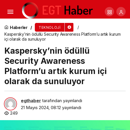
Casper, En İnce ve En Hafif Dizüstü Bilgisayarı
Nirvana Z100’ü Satışa Sundu!
Haberler
TEKNOLOJI
Kaspersky’nin ödüllü Security Awareness Platform’u artık kurum
içi olarak da sunuluyor
Kaspersky’nin ödüllü
Security Awareness
Platform’u artık kurum içi
olarak da sunuluyor
egthaber
tarafından yayınlandı
21 Mayıs 2024, 08:12
yayınlandı
249