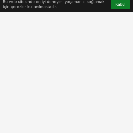
Bu web sitesinde en iyi deneyimi yaşamanızı sağlamak
Anasayfa
Akış
Hesabım
Bildirimler
Kabul
için çerezler kullanılmaktadır.
PAYLAŞ
BEĞEN
Nirvana ailesinin en yeni ve en üst segment
üyesi olan Casper Nirvana Z100, Casper’ın
bugüne kadar ürettiği en ince ve en hafif
dizüstü bilgisayar olma özelliğiyle üretkenlik
ve verimliliği, yüksek mobilite ile buluşturuyor.