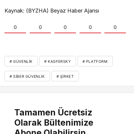
Kaynak: (BYZHA) Beyaz Haber Ajansı
0
0
0
0
0
# GÜVENLIK
# KASPERSKY
# PLATFORM
# SIBER GÜVENLIK
# ŞIRKET
Tamamen Ücretsiz
Olarak Bültenimize
Abone Olabilirsin