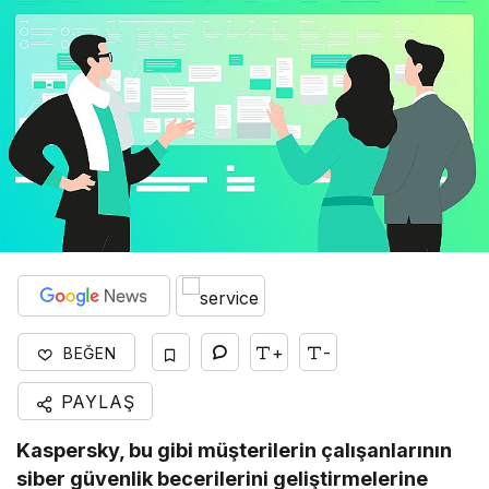
+
-
BEĞEN
PAYLAŞ
Kaspersky, bu gibi müşterilerin çalışanlarının
siber güvenlik becerilerini geliştirmelerine