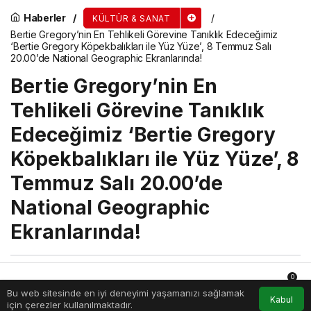
Haberler
KÜLTÜR & SANAT
Bertie Gregory’nin En Tehlikeli Görevine Tanıklık Edeceğimiz
‘Bertie Gregory Köpekbalıkları ile Yüz Yüze’, 8 Temmuz Salı
20.00’de National Geographic Ekranlarında!
Bertie Gregory’nin En
Tehlikeli Görevine Tanıklık
Edeceğimiz ‘Bertie Gregory
Köpekbalıkları ile Yüz Yüze’, 8
Temmuz Salı 20.00’de
National Geographic
Ekranlarında!
egthaber
tarafından yayınlandı
0
Bu web sitesinde en iyi deneyimi yaşamanızı sağlamak
7 Temmuz 2025, 07:35
yayınlandı
7 Temmuz 2025,
Anasayfa
Akış
Hesabım
Bildirimler
Kabul
için çerezler kullanılmaktadır.
07:35
güncellendi