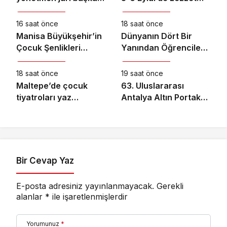
Kültür & Sanat
Kültür & Sanat
oldu
Tutkunlarını
Ağırlayacak
16 saat önce
18 saat önce
Manisa Büyükşehir’in
Dünyanın Dört Bir
Çocuk Şenlikleri
Yanından Öğrencileri
Kültür & Sanat
Kültür & Sanat
Saruhanlı’da Yüzleri
Buluşturan “Bilgi
Gülümsetti
Buzkıranı” Seferi
18 saat önce
19 saat önce
Başladı
Maltepe’de çocuk
63. Uluslararası
tiyatroları yaz
Antalya Altın Portakal
akşamlarını
Film Festivali’nde
renklendiriyor
Ulusal Uzun Jüri
Başkanı Derviş Zaim!
Bir Cevap Yaz
E-posta adresiniz yayınlanmayacak.
Gerekli
alanlar
*
ile işaretlenmişlerdir
Yorumunuz
*