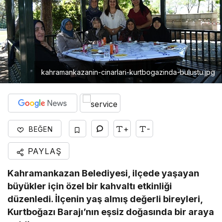
kahramankazanin-cinarlari-kurtbogazinda-bulustu.jpg
+
-
BEĞEN
PAYLAŞ
Kahramankazan Belediyesi, ilçede yaşayan
büyükler için özel bir kahvaltı etkinliği
düzenledi. İlçenin yaş almış değerli bireyleri,
Kurtboğazı Barajı’nın eşsiz doğasında bir araya