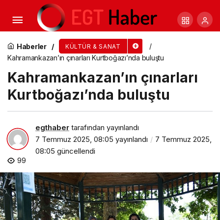
Bertie Gregory’nin En Tehlikeli Görevine Tanıklık
Edeceğimiz ‘Bertie Gregory Köpekbalıkları ile
Haberler
KÜLTÜR & SANAT
Kahramankazan’ın çınarları Kurtboğazı’nda buluştu
Yüz Yüze’, 8 Temmuz Salı 20.00’de National
Kahramankazan’ın çınarları
Kurtboğazı’nda buluştu
Geographic Ekranlarında!
egthaber
tarafından yayınlandı
7 Temmuz 2025, 08:05
yayınlandı
7 Temmuz 2025,
08:05
güncellendi
99