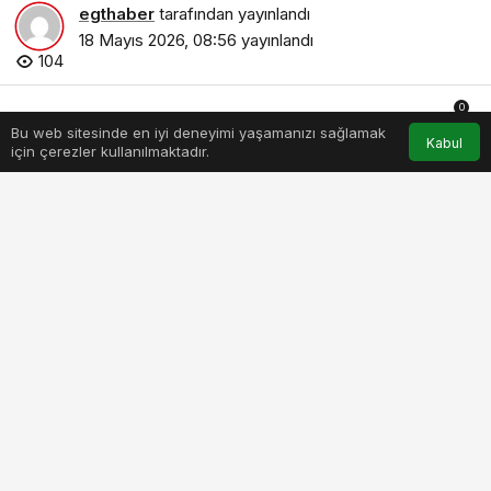
egthaber
tarafından yayınlandı
18 Mayıs 2026, 08:56
yayınlandı
104
0
Bu web sitesinde en iyi deneyimi yaşamanızı sağlamak
Anasayfa
Akış
Hesabım
Bildirimler
Kabul
için çerezler kullanılmaktadır.
PAYLAŞ
BEĞEN
Kaspersky, kısa süre önce INTERPOL
koordinasyonunda Orta Doğu ve Kuzey Afrika
(MENA) bölgesinde gerçekleştirilen Ramz
operasyonuna, sektör çapında kabul gören
tehdit istihbaratı verileriyle destek verdi.13
ülkenin* katılımıyla yürütülen siber suç
operasyonu kapsamında 201 kişi gözaltına
alınırken, bölge genelindeki siber suç
faaliyetleriyle bağlantılı 382 şüpheli daha