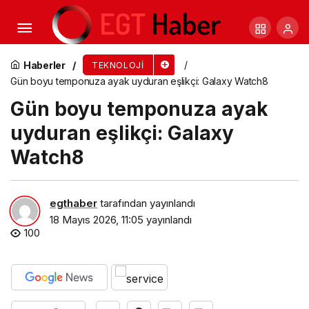
Kaspersky, MENA bölgesinde INTERPOL’ün Ramz
operasyonuna destek verdi: 200’den fazla kişi
Haberler
TEKNOLOJI
Gün boyu temponuza ayak uyduran eşlikçi: Galaxy Watch8
gözaltına alındı
Gün boyu temponuza ayak
uyduran eşlikçi: Galaxy
Watch8
egthaber
tarafından yayınlandı
18 Mayıs 2026, 11:05
yayınlandı
100