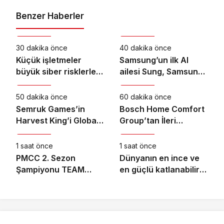
Benzer Haberler
Teknoloji
Teknoloji
30 dakika önce
40 dakika önce
Küçük işletmeler
Samsung’un ilk AI
büyük siber risklerle
ailesi Sung, Samsung
Teknoloji
Teknoloji
karşı karşıya
akıllı yaşam
deneyimini ekranlara
50 dakika önce
60 dakika önce
taşıyor
Semruk Games’in
Bosch Home Comfort
Harvest King’i Global
Group’tan İleri
Teknoloji
Teknoloji
Pazarda Oyuncularla
Teknoloji Hava
Buluştu!
Temizleme Cihazları
1 saat önce
1 saat önce
PMCC 2. Sezon
Dünyanın en ince ve
Şampiyonu TEAM
en güçlü katlanabilir
GOAT Oldu
amiral gemisi HONOR
Magic V6 Türkiye’de