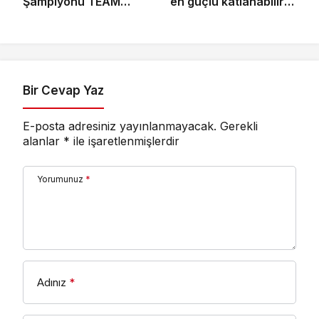
Şampiyonu TEAM
en güçlü katlanabilir
GOAT Oldu
amiral gemisi HONOR
Magic V6 Türkiye’de
Bir Cevap Yaz
E-posta adresiniz yayınlanmayacak.
Gerekli
alanlar
*
ile işaretlenmişlerdir
Yorumunuz
*
Adınız
*