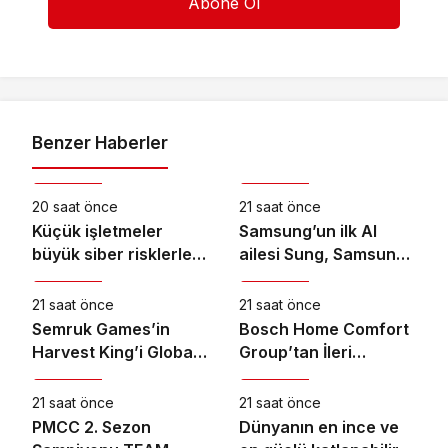
Benzer Haberler
Teknoloji
Teknoloji
20 saat önce
21 saat önce
Küçük işletmeler
Samsung’un ilk AI
büyük siber risklerle
ailesi Sung, Samsung
Teknoloji
Teknoloji
karşı karşıya
akıllı yaşam
deneyimini ekranlara
21 saat önce
21 saat önce
taşıyor
Semruk Games’in
Bosch Home Comfort
Harvest King’i Global
Group’tan İleri
Teknoloji
Teknoloji
Pazarda Oyuncularla
Teknoloji Hava
Buluştu!
Temizleme Cihazları
21 saat önce
21 saat önce
PMCC 2. Sezon
Dünyanın en ince ve