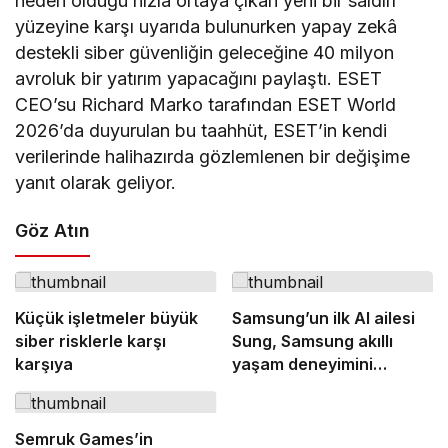
neden olduğu hızla ortaya çıkan yeni bir saldırı
yüzeyine karşı uyarıda bulunurken yapay zekâ
destekli siber güvenliğin geleceğine 40 milyon
avroluk bir yatırım yapacağını paylaştı. ESET
CEO’su Richard Marko tarafından ESET World
2026’da duyurulan bu taahhüt, ESET’in kendi
verilerinde halihazırda gözlemlenen bir değişime
yanıt olarak geliyor.
Göz Atın
Küçük işletmeler büyük
Samsung’un ilk AI ailesi
siber risklerle karşı
Sung, Samsung akıllı
karşıya
yaşam deneyimini
ekranlara taşıyor
Semruk Games’in