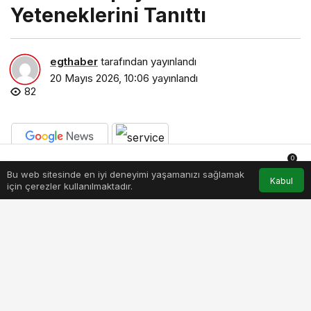
Yeteneklerini Tanıttı
egthaber
tarafından yayınlandı
20 Mayıs 2026, 10:06
yayınlandı
82
0
PAYLAŞ
BEĞEN
Bu web sitesinde en iyi deneyimi yaşamanızı sağlamak
Anasayfa
Akış
Hesabım
Bildirimler
Kabul
için çerezler kullanılmaktadır.
SAS, uzman yapay zekâ ajanları aracılığıyla
pazarlamacıların güvenli bir çerçevede daha hızlı
aksiyon almalarına olanak tanıyor.
Pazarlama departmanlarında yapay zeka kullanımı
katlanarak artarken, pazarlama liderleri şu soruları
giderek daha sık soruyor: “Yapay zeka ne kadar