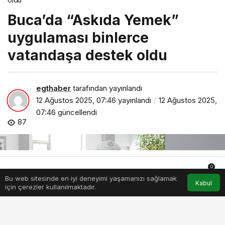
Buca’da “Askıda Yemek”
uygulaması binlerce
vatandaşa destek oldu
egthaber
tarafından yayınlandı
12 Ağustos 2025, 07:46
yayınlandı
12 Ağustos 2025,
07:46
güncellendi
87
0
Bu web sitesinde en iyi deneyimi yaşamanızı sağlamak
Anasayfa
Akış
Hesabım
Bildirimler
Kabul
için çerezler kullanılmaktadır.