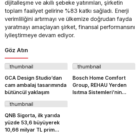
dijitalleşme ve akıllı şebeke yatırımları, şirketin
toplam faaliyet gelirine %83 katkı sağladı. Enerji
verimliliğini artırmayı ve ülkemize doğrudan fayda
yaratmayı amaçlayan şirket, finansal performansını
iyileştirmeye devam ediyor.
Göz Atın
GCA Design Studio’dan
Bosch Home Comfort
cam ambalaj tasarımında
Group, REHAU Yerden
bütüncül yaklaşım
Isıtma Sistemleri’nin
Türkiye’deki tek yetkili
distribütörü oldu
QNB Sigorta, ilk yarıda
yüzde 53,6 büyüyerek
10,66 milyar TL prim
üretimine ulaştı