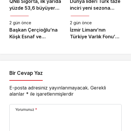
QNB Sigorta, ilk yarıda
Dünya lideri Türk taze
yüzde 53,6 büyüyerek
inciri yeni sezona
Ekonomi
Ekonomi
10,66 milyar TL prim
başladı
üretimine ulaştı
2 gün önce
2 gün önce
Başkan Çerçioğlu’na
İzmir Limanı’nın
Köşk Esnaf ve
Türkiye Varlık Fonu’na
Sanatkârlar
Devri Tamamlandı
Odası’ndan Ziyaret
Bir Cevap Yaz
E-posta adresiniz yayınlanmayacak.
Gerekli
alanlar
*
ile işaretlenmişlerdir
Yorumunuz
*