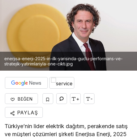
enerjisa-enerji-2025-in-ilk-yarisinda-guclu-performans-ve-
stratejik-yatirimlariyla-one-cikti.jpg
+
-
BEĞEN
PAYLAŞ
Türkiye’nin lider elektrik dağıtım, perakende satış
ve müşteri çözümleri şirketi Enerjisa Enerji, 2025