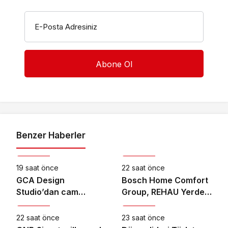
E-Posta Adresiniz
Benzer Haberler
Ekonomi
Ekonomi
19 saat önce
22 saat önce
GCA Design
Bosch Home Comfort
Studio’dan cam
Group, REHAU Yerden
Ekonomi
Ekonomi
ambalaj tasarımında
Isıtma Sistemleri’nin
bütüncül yaklaşım
Türkiye’deki tek yetkili
22 saat önce
23 saat önce
distribütörü oldu