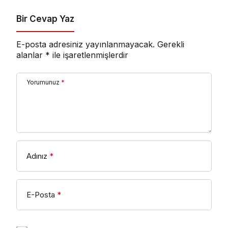
Uyarlanan “The
Shards”, İlk İki
Bir Cevap Yaz
Bölümüyle Şimdi
Sadece Disney+’ta
E-posta adresiniz yayınlanmayacak.
Gerekli
Yayında!
alanlar
*
ile işaretlenmişlerdir
Yorumunuz
*
Adınız
*
E-Posta
*