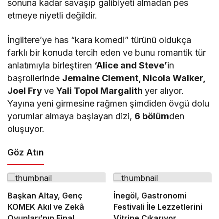
sonuna kadar savaşıp galibiyeti almadan pes
etmeye niyetli değildir.
İngiltere’ye has “kara komedi” türünü oldukça
farklı bir konuda tercih eden ve bunu romantik tür
anlatımıyla birleştiren
‘Alice and Steve’
in
başrollerinde
Jemaine Clement, Nicola Walker,
Joel Fry
ve
Yali Topol Margalith
yer alıyor.
Yayına yeni girmesine rağmen şimdiden övgü dolu
yorumlar almaya başlayan dizi,
6 bölüm
den
oluşuyor.
Göz Atın
Başkan Altay, Genç
İnegöl, Gastronomi
KOMEK Akıl ve Zekâ
Festivali İle Lezzetlerini
Oyunları’nın Final
Vitrine Çıkarıyor