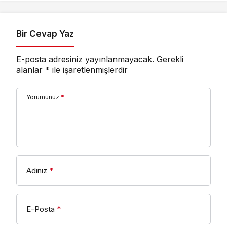
Satan Romanından
Uyarlanan “The
Shards”, İlk İki
Bir Cevap Yaz
Bölümüyle Şimdi
Sadece Disney+’ta
E-posta adresiniz yayınlanmayacak.
Gerekli
Yayında!
alanlar
*
ile işaretlenmişlerdir
Yorumunuz
*
Adınız
*
E-Posta
*