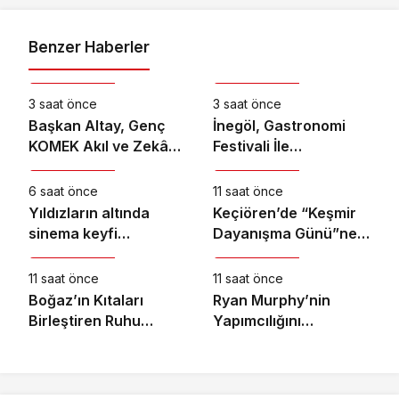
Benzer Haberler
Kültür & Sanat
Kültür & Sanat
3 saat önce
3 saat önce
Başkan Altay, Genç
İnegöl, Gastronomi
KOMEK Akıl ve Zekâ
Festivali İle
Kültür & Sanat
Kültür & Sanat
Oyunları’nın Final
Lezzetlerini Vitrine
Turunda Öğrencilerin
Çıkarıyor
6 saat önce
11 saat önce
Heyecanını Paylaştı
Yıldızların altında
Keçiören’de “Keşmir
sinema keyfi
Dayanışma Günü”ne
Kültür & Sanat
Kültür & Sanat
Ormanya’da
Özel Sergi Açılışı
Yapıldı
11 saat önce
11 saat önce
Boğaz’ın Kıtaları
Ryan Murphy’nin
Birleştiren Ruhu
Yapımcılığını
Memorial Sanat
Üstlendiği ve Bret
Galerilerinde
Easton Ellis’ın Çok
Satan Romanından