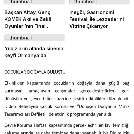
Başkan Altay, Genç
İnegöl, Gastronomi
KOMEK Akıl ve Zekâ
Festivali İle Lezzetlerini
Oyunları’nın Final
Vitrine Çıkarıyor
Turunda Öğrencilerin
Heyecanını Paylaştı
Yıldızların altında sinema
keyfi Ormanya’da
ÇOCUKLAR DOĞAYLA BULUŞTU
Etkinlikler kapsamında çocukların doğayla daha güçlü bağ
kurmasını amaçlayan çalışmalar gerçekleştirilirken, geri
dönüşüm ve çevre bilinci üzerine çeşitli etkinlikler düzenlendi.
Didim Belediyesi Çocuk Korosu ve “Dönüşen Dünyanın Minik
Tasarımcıları Defilesi” de etkinlik programında yer aldı.
Çevre Koruma Haftası kapsamında gerçekleştirilen kıyı temizliği
çalışmalarında ise daha temiz ve daha yaşanabilir bir Didim için