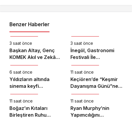
Benzer Haberler
Kültür & Sanat
Kültür & Sanat
3 saat önce
3 saat önce
Başkan Altay, Genç
İnegöl, Gastronomi
KOMEK Akıl ve Zekâ
Festivali İle
Kültür & Sanat
Kültür & Sanat
Oyunları’nın Final
Lezzetlerini Vitrine
Turunda Öğrencilerin
Çıkarıyor
6 saat önce
11 saat önce
Heyecanını Paylaştı
Yıldızların altında
Keçiören’de “Keşmir
sinema keyfi
Dayanışma Günü”ne
Kültür & Sanat
Kültür & Sanat
Ormanya’da
Özel Sergi Açılışı
Yapıldı
11 saat önce
11 saat önce
Boğaz’ın Kıtaları
Ryan Murphy’nin
Birleştiren Ruhu
Yapımcılığını
Memorial Sanat
Üstlendiği ve Bret
Galerilerinde
Easton Ellis’ın Çok