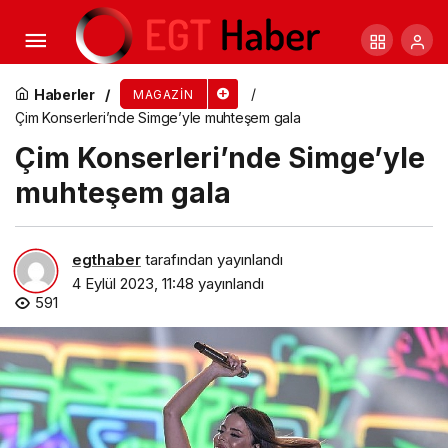
Kıvanç Tatlıtuğ “Hepsiburada Sözü” Diyor!
Haberler
MAGAZIN
Çim Konserleri’nde Simge’yle muhteşem gala
Çim Konserleri’nde Simge’yle
muhteşem gala
egthaber
tarafından yayınlandı
4 Eylül 2023, 11:48
yayınlandı
591