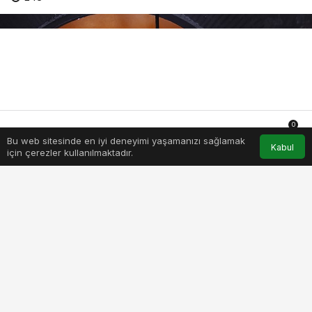
0
Bu web sitesinde en iyi deneyimi yaşamanızı sağlamak
Anasayfa
Akış
Hesabım
Bildirimler
Kabul
için çerezler kullanılmaktadır.
PAYLAŞ
BEĞEN
Hepsiburada’nın marka yüzü Kıvanç Tatlıtuğ ile