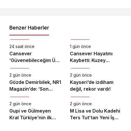
Benzer Haberler
Magazin
Magazin
24 saat önce
1 gün önce
Cansever
Cansever Hayatını
‘Güvenebileceğim Üç
Kaybetti: Kuzey
Magazin
Magazin
İnsandan Biri’ Demişti:
Makedonya’da
Mahmut Görgen’den
Toprağa Verilecek
2 gün önce
2 gün önce
Cansever’e Duygusal
Gözde Demirbilek, NR1
Kayseri’de izdiham
Veda
Magazin’de: ‘Son
değil, rekor vardı!
Magazin
Magazin
assolist olarak var
olacağım!’
2 gün önce
2 gün önce
Gupi ve Gülmeyen
M Lisa ve Dolu Kadehi
Kral Türkiye’nin ilk
Ters Tut’tan Yeni İş
IMAX® animasyon
Birliği: Vişne
filmi oluyor