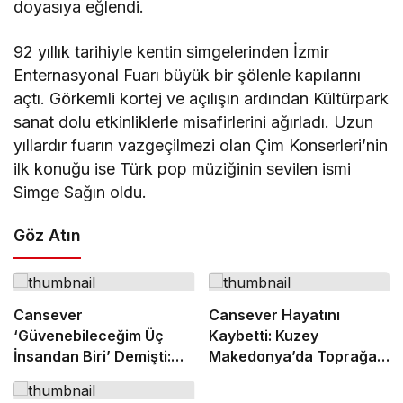
doyasıya eğlendi.
92 yıllık tarihiyle kentin simgelerinden İzmir
Enternasyonal Fuarı büyük bir şölenle kapılarını
açtı. Görkemli kortej ve açılışın ardından Kültürpark
sanat dolu etkinliklerle misafirlerini ağırladı. Uzun
yıllardır fuarın vazgeçilmezi olan Çim Konserleri’nin
ilk konuğu ise Türk pop müziğinin sevilen ismi
Simge Sağın oldu.
Göz Atın
Cansever
Cansever Hayatını
‘Güvenebileceğim Üç
Kaybetti: Kuzey
İnsandan Biri’ Demişti:
Makedonya’da Toprağa
Mahmut Görgen’den
Verilecek
Cansever’e Duygusal