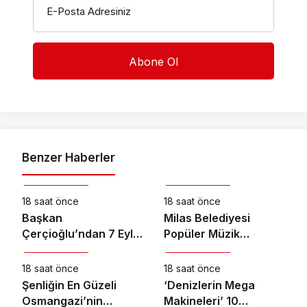
E-Posta Adresiniz
Benzer Haberler
Kültür & Sanat
Kültür & Sanat
18 saat önce
18 saat önce
Başkan
Milas Belediyesi
Çerçioğlu’ndan 7 Eylül
Popüler Müzik
Kültür & Sanat
Kültür & Sanat
Temalı Ödüllü Resim,
Orkestrası ‘Mylasa
Şiir ve Kompozisyon
Band’ Ören’de
18 saat önce
18 saat önce
Yarışması
Unutulmaz Bir Konser
Şenliğin En Güzeli
‘Denizlerin Mega
Verdi
Osmangazi’nin
Makineleri’ 10