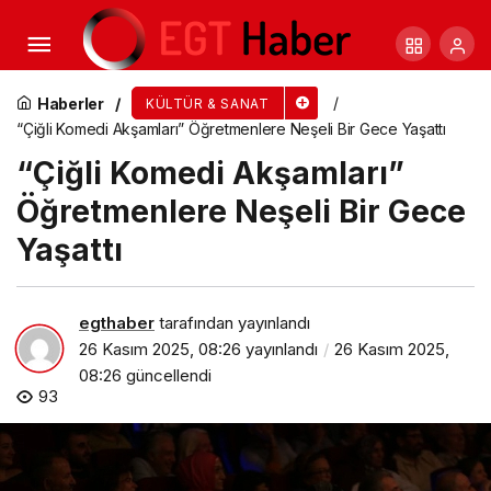
İnegöl Belediyesi Thm Korosundan Muhteşem
Müzik Ziyafeti
Haberler
KÜLTÜR & SANAT
“Çiğli Komedi Akşamları” Öğretmenlere Neşeli Bir Gece Yaşattı
“Çiğli Komedi Akşamları”
Öğretmenlere Neşeli Bir Gece
Yaşattı
egthaber
tarafından yayınlandı
26 Kasım 2025, 08:26
yayınlandı
26 Kasım 2025,
08:26
güncellendi
93