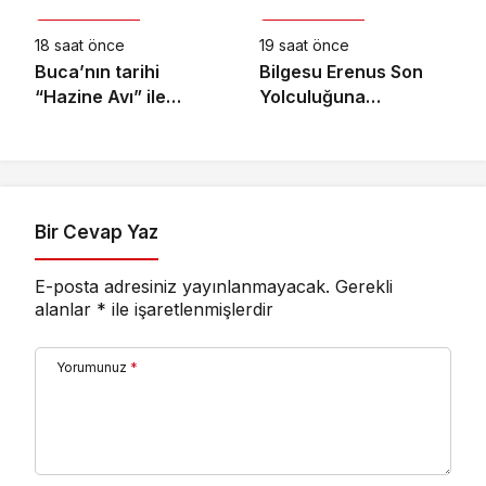
Kültür & Sanat
Kültür & Sanat
Mahallelerinde
Ağustos Pazartesi
Yaşanıyor
21.00’de National
18 saat önce
19 saat önce
Geographic’te
Buca’nın tarihi
Bilgesu Erenus Son
Başlıyor!
“Hazine Avı” ile
Yolculuğuna
canlanıyor
Uğurlandı
Bir Cevap Yaz
E-posta adresiniz yayınlanmayacak.
Gerekli
alanlar
*
ile işaretlenmişlerdir
Yorumunuz
*