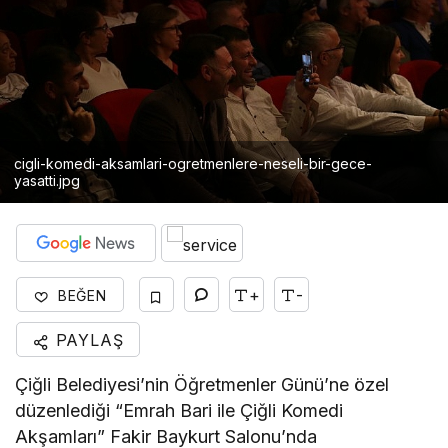
cigli-komedi-aksamlari-ogretmenlere-neseli-bir-gece-
yasatti.jpg
+
-
BEĞEN
PAYLAŞ
Çiğli Belediyesi’nin Öğretmenler Günü’ne özel
düzenlediği “Emrah Bari ile Çiğli Komedi
Akşamları” Fakir Baykurt Salonu’nda