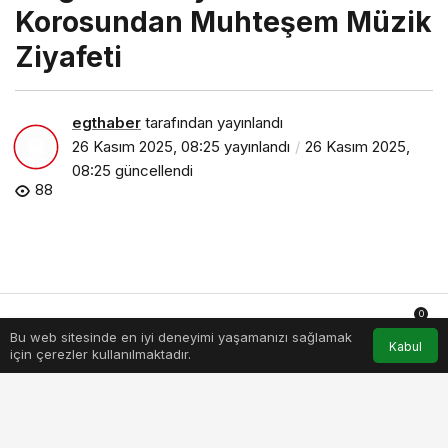
Korosundan Muhteşem Müzik
Ziyafeti
egthaber
tarafından yayınlandı
26 Kasım 2025, 08:25
yayınlandı
26 Kasım 2025,
08:25
güncellendi
88
0
Bu web sitesinde en iyi deneyimi yaşamanızı sağlamak
Anasayfa
Akış
Hesabım
Bildirimler
Kabul
için çerezler kullanılmaktadır.
inegol-belediyesi-thm-korosundan-muhtesem-muzik-