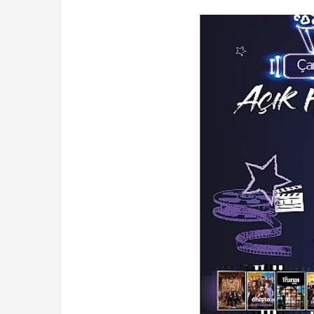
Ekonomi
Haymana’nın Gele
Yatırım Potansiye
Yatırıldı