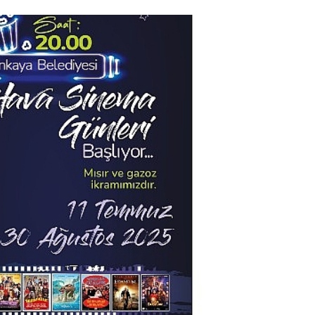
Ekonomi
Kuru meyve sektörü 2
ceği ve
milyar dolar ihracat hedefi
li Masaya
için Ankara’dan destek
istedi