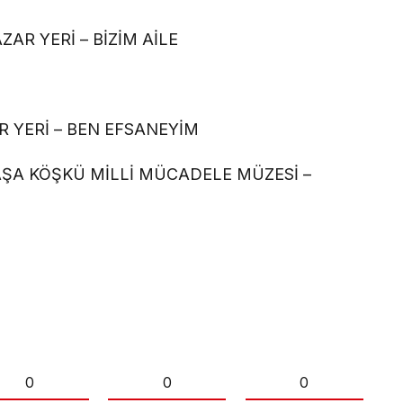
AR YERİ – BİZİM AİLE
 YERİ – BEN EFSANEYİM
AŞA KÖŞKÜ MİLLİ MÜCADELE MÜZESİ –
0
0
0