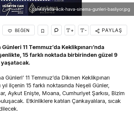
cankayada-acik-hava-sinema-gunleri-basliyor.jpg
+
-
PAYLAŞ
BEĞEN
 Günleri 11 Temmuz’da Keklikpınarı’nda
enlikte, 15 farklı noktada birbirinden güzel 9
r yaşatacak.
a Günleri’ 11 Temmuz’da Dikmen Keklikpınarı
 yıl ilçenin 15 farklı noktasında Neşeli Günler,
r, Aykut Enişte, Moana, Cumhuriyet Şarkısı, Bizim
 buluşacak. Etkinliklere katılan Çankayalılara, sıcak
dilecek.