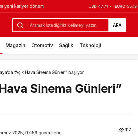
rası yeni kariyer dönemi
USD
47,71
EURO
55,19
yor
ARA
Magazin
Otomotiv
Sağlık
Teknoloji
ya’da “Açık Hava Sinema Günleri” başlıyor
Hava Sinema Günleri”
112
mmuz 2025, 07:56
güncellendi