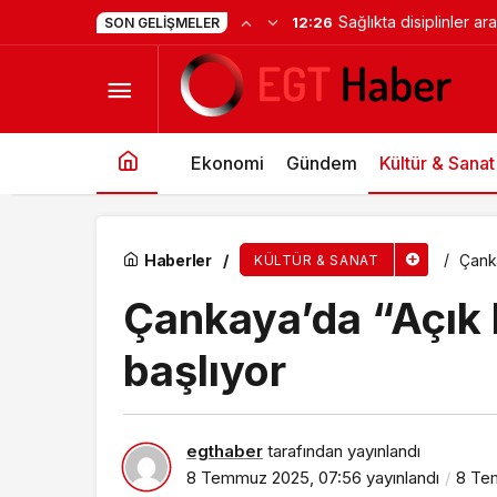
Sağlıkta disiplinler a
12:26
SON GELIŞMELER
Çankaya’da “Açık Hava Sinema Günleri” başlı
Ekonomi
Gündem
Kültür & Sanat
Haberler
Çanka
KÜLTÜR & SANAT
Çankaya’da “Açık 
başlıyor
egthaber
tarafından yayınlandı
8 Temmuz 2025, 07:56
yayınlandı
8 Te