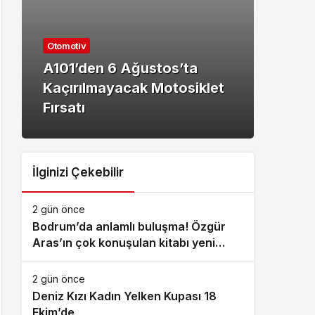
Kültü
Otomotiv
Baş
A101’den 6 Ağustos’ta
Akıl
Kaçırılmayacak Motosiklet
Fina
Fırsatı
Heye
İlginizi Çekebilir
2 gün önce
Bodrum’da anlamlı buluşma! Özgür
Aras’ın çok konuşulan kitabı yeni
baskısını Titanic Luxury Collection
Bodrum’da kutladı
2 gün önce
Deniz Kızı Kadın Yelken Kupası 18
Ekim’de