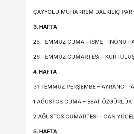
ÇAYYOLU MUHARREM DALKILIÇ PARK
3.⁠ ⁠HAFTA
25 TEMMUZ CUMA – İSMET İNÖNÜ PA
26 TEMMUZ CUMARTESi – KURTULUŞ 
4.⁠ ⁠HAFTA
31 TEMMUZ PERŞEMBE – AYRANCI PA
1 AĞUSTOS CUMA – ESAT ÖZGÜRLÜK 
2 AĞUSTOS CUMARTESİ – CAN YÜCE
5.⁠ ⁠HAFTA