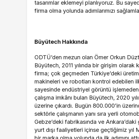
tasarımlar eklemeyi planlıyoruz. Bu saye
firma olma yolunda adımlarımızı sağlamla
Büyütech Hakkında
ODTÜ’den mezun olan Ömer Orkun Düztaş v
Büyütech, 2011 yılında bir girişim olarak
firma; çok geçmeden Türkiye’deki üretim h
makineleri ve robotları kontrol edebilen il
sayesinde endüstriyel görüntü işlemeden
çalışma imkânı bulan Büyütech, 2020 yılı
üzerine çıkardı. Bugün 800.000’in üzerind
sektörle çalışmanın yanı sıra yerli otomo
Gebze’deki fabrikasında ve Ankara’daki g
yurt dışı faaliyetleri içinse geçtiğimiz yı
bir marka olma yolunda da ilk adımını attı