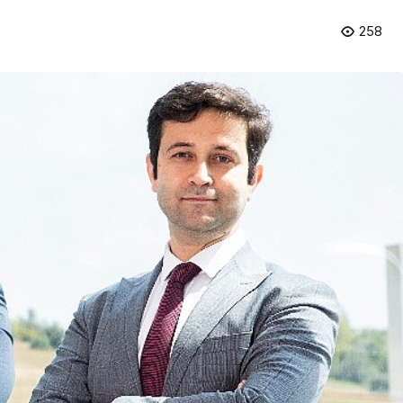
258
Kültür & Sanat
ndan 7
Milas Belediyesi Popüler
ü Resim,
Müzik Orkestrası ‘Mylasa
on
Band’ Ören’de Unutulmaz
Bir Konser Verdi