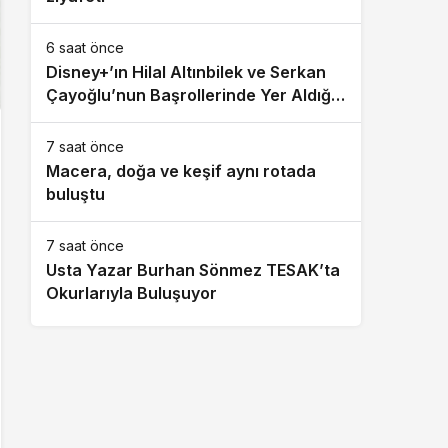
6 saat önce
Disney+’ın Hilal Altınbilek ve Serkan
Çayoğlu’nun Başrollerinde Yer Aldığı
“Öngörü” Filminin Teaser Afişleri ve
Merak Uyandıran İlk Tanıtımı
7 saat önce
Yayımlandı
Macera, doğa ve keşif aynı rotada
buluştu
7 saat önce
Usta Yazar Burhan Sönmez TESAK’ta
Okurlarıyla Buluşuyor