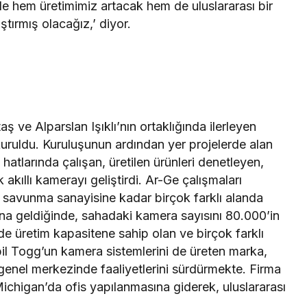
de hem üretimimiz artacak hem de uluslararası bir
ştırmış olacağız,’ diyor.
e Alparslan Işıklı’nın ortaklığında ilerleyen
 kuruldu. Kuruluşunun ardından yer projelerde alan
atlarında çalışan, üretilen ürünleri denetleyen,
k akıllı kamerayı geliştirdi. Ar-Ge çalışmaları
 savunma sanayisine kadar birçok farklı alanda
na geldiğinde, sahadaki kamera sayısını 80.000’in
e üretim kapasitene sahip olan ve birçok farklı
bil Togg’un kamera sistemlerini de üreten marka,
enel merkezinde faaliyetlerini sürdürmekte. Firma
l Michigan’da ofis yapılanmasına giderek, uluslararası
.