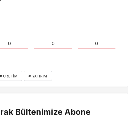
0
0
0
# ÜRETIM
# YATIRIM
rak Bültenimize Abone