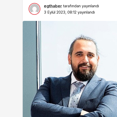
egthaber
tarafından yayınlandı
Kültür & Sanat
3 Eylül 2023, 08:12
yayınlandı
Başkan Çerçioğlu’
Eylül Temalı Ödüll
Şiir ve Kompozisy
Yarışması