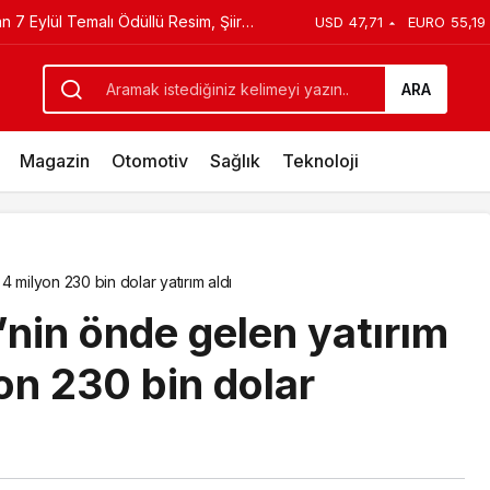
ler Müzik Orkestrası ‘Mylasa Band’
USD
47,71
EURO
55,19
Ödül
 Konser Verdi
ARA
Magazin
Otomotiv
Sağlık
Teknoloji
 milyon 230 bin dolar yatırım aldı
nin önde gelen yatırım
on 230 bin dolar