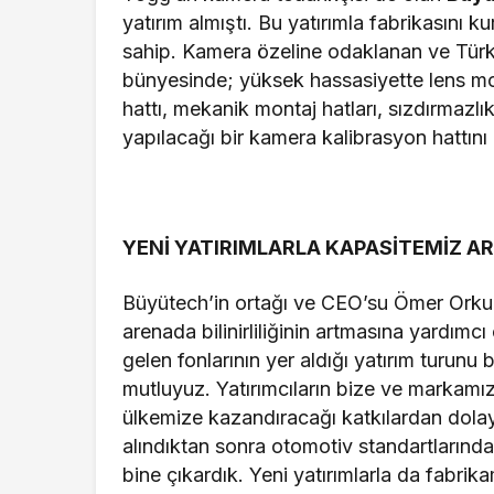
yatırım almıştı. Bu yatırımla fabrikasını 
sahip. Kamera özeline odaklanan ve Türki
bünyesinde; yüksek hassasiyette lens mont
hattı, mekanik montaj hatları, sızdırmazlık
yapılacağı bir kamera kalibrasyon hattını 
YENİ YATIRIMLARLA KAPASİTEMİZ A
Büyütech’in ortağı ve CEO’su Ömer Orkun 
arenada bilinirliliğinin artmasına yardımcı
gelen fonlarının yer aldığı yatırım turunu
mutluyuz. Yatırımcıların bize ve markam
ülkemize kazandıracağı katkılardan dola
alındıktan sonra otomotiv standartlarında 
bine çıkardık. Yeni yatırımlarla da fabrika