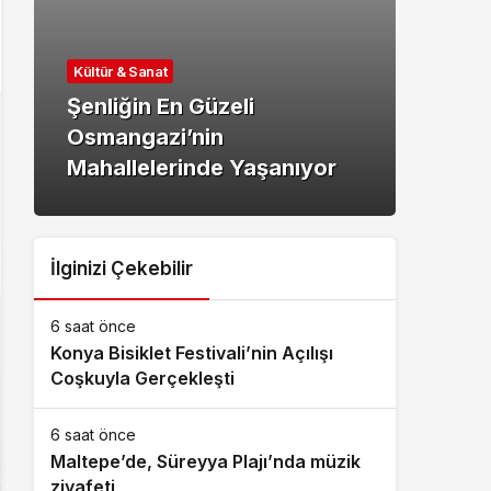
Kültü
Kültür & Sanat
‘Den
Şenliğin En Güzeli
Maki
Osmangazi’nin
Paza
Mahallelerinde Yaşanıyor
Geog
İlginizi Çekebilir
6 saat önce
Konya Bisiklet Festivali’nin Açılışı
Coşkuyla Gerçekleşti
6 saat önce
Maltepe’de, Süreyya Plajı’nda müzik
ziyafeti