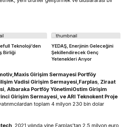
etmek, yeni ürünler geliştirmek ve uluslararası bir
efull Teknoloji’den
YEDAŞ, Enerjinin Geleceğini
 Birliği
Şekillendirecek Genç
Yetenekleri Arıyor
otiv,Maxis Girişim Sermayesi Portföy
ilişim Vadisi Girişim Sermayesi,Farplas
,
Ziraat
si
,
Albaraka Portföy YönetimiOstim Girişim
rinci Girişim Sermayesi, ve ARI Teknokent Proje
yatırımcılardan toplam 4 milyon 230 bin dolar
tech,
2021 yılında yine Farplas’tan 2,5 milyon euro