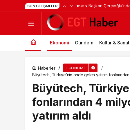
Milas Belediyesi Popü
15:16
SON GELIŞMELER
Arzum’un 2022 Yılı Faaliyet Raporu’na ‘Gold’ 
Ören’de Unutulmaz Bir
Ekonomi
Gündem
Kültür & Sanat
Haberler
EKONOMI
Büyütech, Türkiye’nin önde gelen yatırım fonlarından 4
Büyütech, Türkiye’
fonlarından 4 mily
yatırım aldı