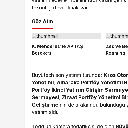
yatırım hedeflerinde ise fabrikasını genişl
teknoloji devi olmak var.
Göz Atın
K. Menderes’te AKTAŞ
Zes ve Be
Bereketi
Roaming İş
Büyütech son yatırım turunda;
Kros Otom
Yönetimi
,
Albaraka Portföy Yönetimi B
Portföy İkinci Yatırım Girişim Sermaye
Sermayesi, Ziraat Portföy Yönetimi Bi
Geliştirme
’nin de aralarında bulunduğu 
yatırım aldı.
Togg’un kamera tedarikçisi de olan
Büyü