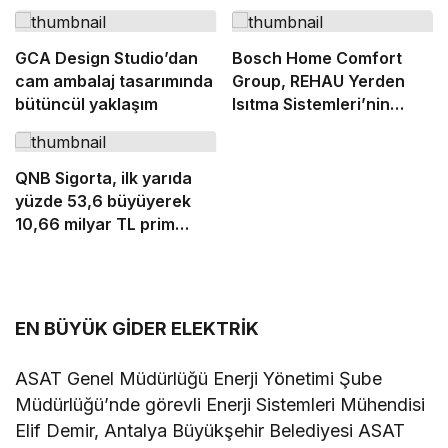
GCA Design Studio’dan
Bosch Home Comfort
cam ambalaj tasarımında
Group, REHAU Yerden
bütüncül yaklaşım
Isıtma Sistemleri’nin
Türkiye’deki tek yetkili
distribütörü oldu
QNB Sigorta, ilk yarıda
yüzde 53,6 büyüyerek
10,66 milyar TL prim
üretimine ulaştı
EN BÜYÜK GİDER ELEKTRİK
ASAT Genel Müdürlüğü Enerji Yönetimi Şube
Müdürlüğü’nde görevli Enerji Sistemleri Mühendisi
Elif Demir, Antalya Büyükşehir Belediyesi ASAT