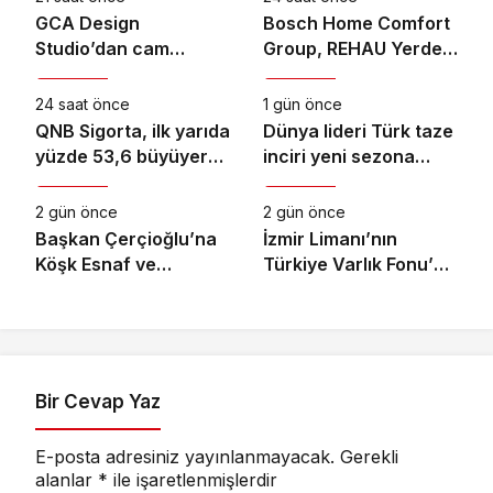
GCA Design
Bosch Home Comfort
Studio’dan cam
Group, REHAU Yerden
Ekonomi
Ekonomi
ambalaj tasarımında
Isıtma Sistemleri’nin
bütüncül yaklaşım
Türkiye’deki tek yetkili
24 saat önce
1 gün önce
distribütörü oldu
QNB Sigorta, ilk yarıda
Dünya lideri Türk taze
yüzde 53,6 büyüyerek
inciri yeni sezona
Ekonomi
Ekonomi
10,66 milyar TL prim
başladı
üretimine ulaştı
2 gün önce
2 gün önce
Başkan Çerçioğlu’na
İzmir Limanı’nın
Köşk Esnaf ve
Türkiye Varlık Fonu’na
Sanatkârlar
Devri Tamamlandı
Odası’ndan Ziyaret
Bir Cevap Yaz
E-posta adresiniz yayınlanmayacak.
Gerekli
alanlar
*
ile işaretlenmişlerdir