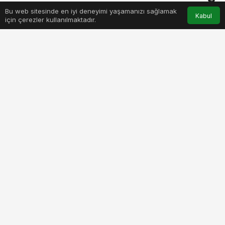
Bu web sitesinde en iyi deneyimi yaşamanızı sağlamak
Anasayfa
Akış
Hesabım
Bildirimler
Kabul
için çerezler kullanılmaktadır.
PAYLAŞ
BEĞEN
Steel Sigorta ve Brokerlık CEO’su Abdullah
Özcan, Sigortacılık ve Özel Emeklilik
Düzenleme ve Denetleme Kurumu (SEDDK)
tarafından geçen ay yapılan bir düzenleme ile
Zorunlu Deprem Sigortası’nın (ZDS) yerini,
Zorunlu Afet Sigortası’na (ZAS) bırakacağını
söyledi. Özcan, yeni düzenlemeyle hem
depremi hem de seli teminat altına alacak