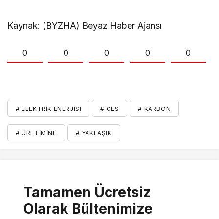
Kaynak: (BYZHA) Beyaz Haber Ajansı
0
0
0
0
0
# ELEKTRIK ENERJISI
# GES
# KARBON
# ÜRETIMINE
# YAKLAŞIK
Tamamen Ücretsiz
Olarak Bültenimize