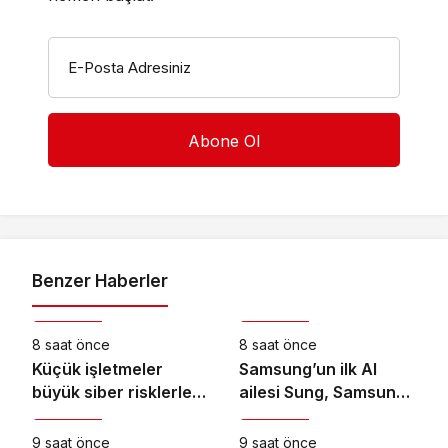
E-Posta Adresiniz
Benzer Haberler
Teknoloji
Teknoloji
8 saat önce
8 saat önce
Küçük işletmeler
Samsung’un ilk AI
büyük siber risklerle
ailesi Sung, Samsung
Teknoloji
Teknoloji
karşı karşıya
akıllı yaşam
deneyimini ekranlara
9 saat önce
9 saat önce