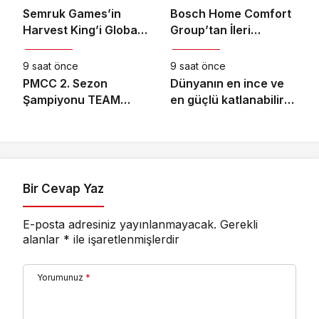
taşıyor
Semruk Games’in
Bosch Home Comfort
Harvest King’i Global
Group’tan İleri
Teknoloji
Teknoloji
Pazarda Oyuncularla
Teknoloji Hava
Buluştu!
Temizleme Cihazları
9 saat önce
9 saat önce
PMCC 2. Sezon
Dünyanın en ince ve
Şampiyonu TEAM
en güçlü katlanabilir
GOAT Oldu
amiral gemisi HONOR
Magic V6 Türkiye’de
Bir Cevap Yaz
E-posta adresiniz yayınlanmayacak.
Gerekli
alanlar
*
ile işaretlenmişlerdir
Yorumunuz
*