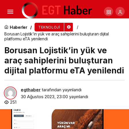
Bütçe dostu ultra taşınabilir dizüstü bilgisayar:
Acer Aspire 3 A315-510P
Haberler
TEKNOLOJI
Borusan Lojistik’in yük ve araç sahiplerini buluşturan dijital
platformu eTA yenilendi
Borusan Lojistik’in yük ve
araç sahiplerini buluşturan
dijital platformu eTA yenilendi
egthaber
tarafından yayınlandı
30 Ağustos 2023, 23:00
yayınlandı
251