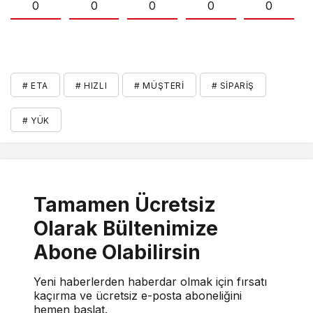
0
0
0
0
0
# ETA
# HIZLI
# MÜŞTERI
# SIPARIŞ
# YÜK
Tamamen Ücretsiz
Olarak Bültenimize
Abone Olabilirsin
Yeni haberlerden haberdar olmak için fırsatı
kaçırma ve ücretsiz e-posta aboneliğini
hemen başlat.