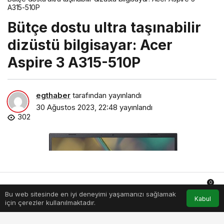
A315-510P
Bütçe dostu ultra taşınabilir
dizüstü bilgisayar: Acer
Aspire 3 A315-510P
egthaber
tarafından yayınlandı
30 Ağustos 2023, 22:48
yayınlandı
302
0
Bu web sitesinde en iyi deneyimi yaşamanızı sağlamak
Anasayfa
Akış
Hesabım
Bildirimler
Kabul
için çerezler kullanılmaktadır.