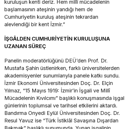
kuruluşun kenti deriz. Hem millî mücadelenin
başlamasının ateşinin yandığı hem de
Cumhuriyetin kuruluş ateşinin tekrardan
alevlendiği bir kent İzmir.”
İŞGÂLDEN CUMHURİYETİN KURULUŞUNA
UZANAN SÜREÇ
Panelin moderatörlüğünü DEÜ’den Prof. Dr.
Mustafa Şahin üstlenirken, farklı üniversitelerden
akademisyenler sunumlarıyla panele katkı sundu.
İzmir Ekonomi Üniversitesinden Doç. Dr. Elçin
Yılmaz, “15 Mayıs 1919: İzmir’in İşgali ve Millî
Mücadelenin Kıvılcımı” başlıklı konuşmasında işgal
günlerinin toplumsal ve tarihsel etkilerini aktardı.
Bandırma Onyedi Eylül Üniversitesinden Doç. Dr.
Resul Yavuz ise “Türk İstiklâl Savaşına Dışardan
Bakmak” başlıklı sunumunda, Yunan işgalinin