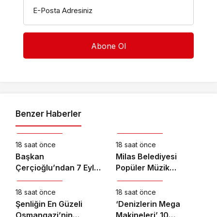
E-Posta Adresiniz
Benzer Haberler
Kültür & Sanat
Kültür & Sanat
18 saat önce
18 saat önce
Başkan
Milas Belediyesi
Çerçioğlu’ndan 7 Eylül
Popüler Müzik
Kültür & Sanat
Kültür & Sanat
Temalı Ödüllü Resim,
Orkestrası ‘Mylasa
Şiir ve Kompozisyon
Band’ Ören’de
18 saat önce
18 saat önce
Yarışması
Unutulmaz Bir Konser
Şenliğin En Güzeli
‘Denizlerin Mega
Verdi
Osmangazi’nin
Makineleri’ 10