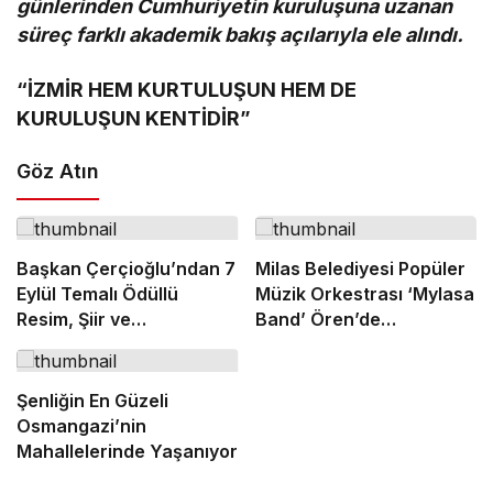
günlerinden Cumhuriyetin kuruluşuna uzanan
süreç farklı akademik bakış açılarıyla ele alındı.
“İZMİR HEM KURTULUŞUN HEM DE
KURULUŞUN KENTİDİR”
Göz Atın
Başkan Çerçioğlu’ndan 7
Milas Belediyesi Popüler
Eylül Temalı Ödüllü
Müzik Orkestrası ‘Mylasa
Resim, Şiir ve
Band’ Ören’de
Kompozisyon Yarışması
Unutulmaz Bir Konser
Verdi
Şenliğin En Güzeli
Osmangazi’nin
Mahallelerinde Yaşanıyor