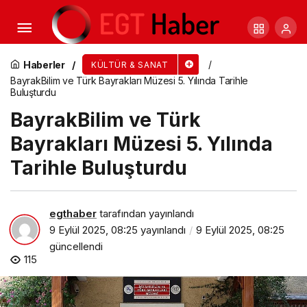
Gastro Efes’t ile Efes Selçuk’ta Lezzet ve Sohbet
Bir Arada
Haberler
KÜLTÜR & SANAT
BayrakBilim ve Türk Bayrakları Müzesi 5. Yılında Tarihle
Buluşturdu
BayrakBilim ve Türk
Bayrakları Müzesi 5. Yılında
Tarihle Buluşturdu
egthaber
tarafından yayınlandı
9 Eylül 2025, 08:25
yayınlandı
9 Eylül 2025, 08:25
güncellendi
115