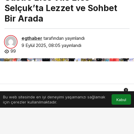
Selçuk’ta Lezzet ve Sohbet
Bir Arada
egthaber
tarafından yayınlandı
9 Eylül 2025, 08:05
yayınlandı
99
0
Bu web sitesinde en iyi deneyimi yaşamanızı sağlamak
Anasayfa
Akış
Hesabım
Bildirimler
Kabul
için çerezler kullanılmaktadır.
gastro-efest-ile-efes-selcukta-lezzet-ve-sohbet-bir-arada.jpg