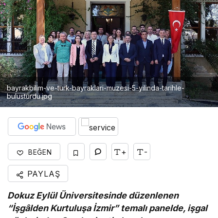
bayrakbilim-ve-turk-bayraklari-muzesi-5-yilinda-tarihle-
bulusturdu.jpg
+
-
BEĞEN
PAYLAŞ
Dokuz Eylül Üniversitesinde düzenlenen
“İşgâlden Kurtuluşa İzmir” temalı panelde, işgal