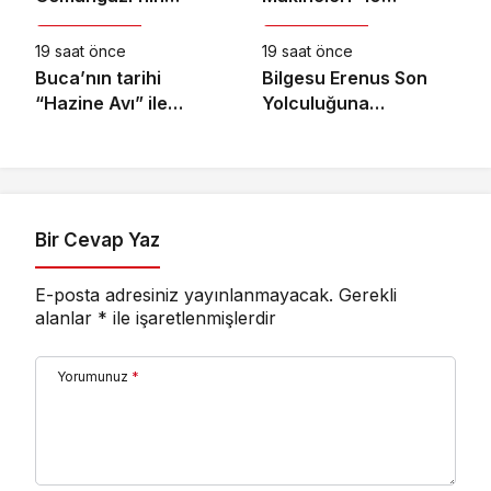
Kültür & Sanat
Kültür & Sanat
Mahallelerinde
Ağustos Pazartesi
Yaşanıyor
21.00’de National
19 saat önce
19 saat önce
Geographic’te
Buca’nın tarihi
Bilgesu Erenus Son
Başlıyor!
“Hazine Avı” ile
Yolculuğuna
canlanıyor
Uğurlandı
Bir Cevap Yaz
E-posta adresiniz yayınlanmayacak.
Gerekli
alanlar
*
ile işaretlenmişlerdir
Yorumunuz
*