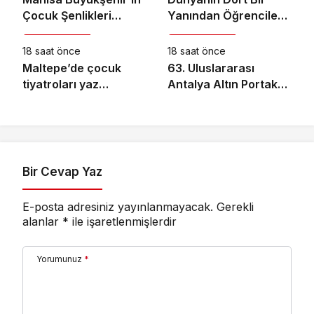
Çocuk Şenlikleri
Yanından Öğrencileri
Kültür & Sanat
Kültür & Sanat
Saruhanlı’da Yüzleri
Buluşturan “Bilgi
Gülümsetti
Buzkıranı” Seferi
18 saat önce
18 saat önce
Başladı
Maltepe’de çocuk
63. Uluslararası
tiyatroları yaz
Antalya Altın Portakal
akşamlarını
Film Festivali’nde
renklendiriyor
Ulusal Uzun Jüri
Başkanı Derviş Zaim!
Bir Cevap Yaz
E-posta adresiniz yayınlanmayacak.
Gerekli
alanlar
*
ile işaretlenmişlerdir
Yorumunuz
*