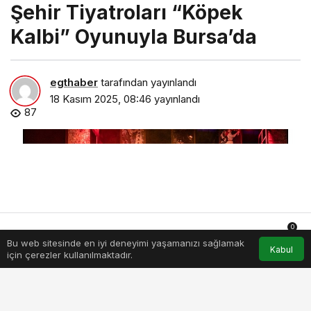
Şehir Tiyatroları “Köpek
Kalbi” Oyunuyla Bursa’da
egthaber
tarafından yayınlandı
18 Kasım 2025, 08:46
yayınlandı
87
0
Bu web sitesinde en iyi deneyimi yaşamanızı sağlamak
Anasayfa
Akış
Hesabım
Bildirimler
Kabul
için çerezler kullanılmaktadır.
sehir-tiyatrolari-kopek-kalbi-oyunuyla-bursada.jpg