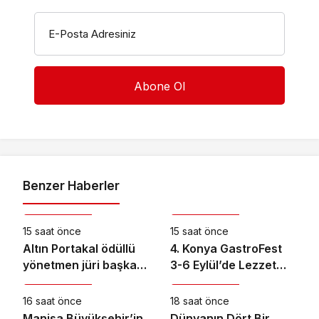
E-Posta Adresiniz
Benzer Haberler
Kültür & Sanat
Kültür & Sanat
15 saat önce
15 saat önce
Altın Portakal ödüllü
4. Konya GastroFest
yönetmen jüri başkanı
3-6 Eylül’de Lezzet
Kültür & Sanat
Kültür & Sanat
oldu
Tutkunlarını
Ağırlayacak
16 saat önce
18 saat önce
Manisa Büyükşehir’in
Dünyanın Dört Bir