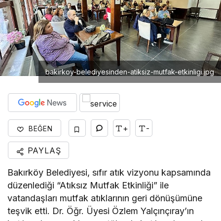
bakirkoy-belediyesinden-atiksiz-mutfak-etkinligi.jpg
+
-
BEĞEN
PAYLAŞ
Bakırköy Belediyesi, sıfır atık vizyonu kapsamında
düzenlediği “Atıksız Mutfak Etkinliği” ile
vatandaşları mutfak atıklarının geri dönüşümüne
teşvik etti. Dr. Öğr. Üyesi Özlem Yalçınçıray’ın