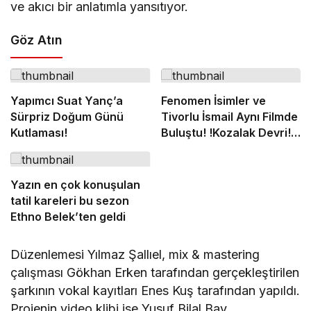
ve akıcı bir anlatımla yansıtıyor.
Göz Atın
Yapımcı Suat Yanç’a
Fenomen İsimler ve
Sürpriz Doğum Günü
Tivorlu İsmail Aynı Filmde
Kutlaması!
Buluştu! !Kozalak Devri! 7
Ağustos’ta Vizyonda
Yazın en çok konuşulan
tatil kareleri bu sezon
Ethno Belek’ten geldi
Düzenlemesi Yılmaz Şallıel, mix & mastering
çalışması Gökhan Erken tarafından gerçekleştirilen
şarkının vokal kayıtları Enes Kuş tarafından yapıldı.
Projenin video klibi ise Yusuf Bilal Bay