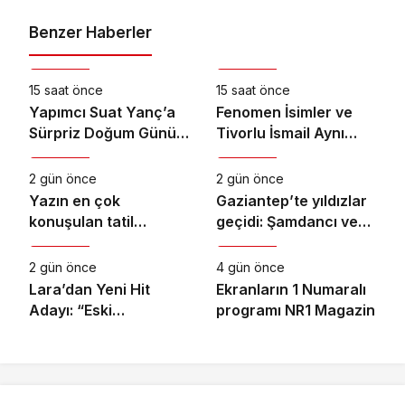
Benzer Haberler
Magazin
Magazin
15 saat önce
15 saat önce
Yapımcı Suat Yanç’a
Fenomen İsimler ve
Sürpriz Doğum Günü
Tivorlu İsmail Aynı
Magazin
Magazin
Kutlaması!
Filmde Buluştu!
!Kozalak Devri! 7
2 gün önce
2 gün önce
Ağustos’ta Vizyonda
Yazın en çok
Gaziantep’te yıldızlar
konuşulan tatil
geçidi: Şamdancı ve
Magazin
Magazin
kareleri bu sezon
By Mustafa açılışı ile
Ethno Belek’ten geldi
Green Park’ta
2 gün önce
4 gün önce
görkemli gala
Lara’dan Yeni Hit
Ekranların 1 Numaralı
Adayı: “Eski
programı NR1 Magazin
Numaralar” Yayında