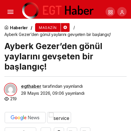
Su Akkuyu’dan Bomba İtiraf: “Türk Erkeği
Baskıcı, Bir Süre Erkeklerden Uzak Duruyorum!”
Haberler
MAGAZIN
Ayberk Gezer’den gönül yaylarını gevşeten bir başlangıç!
Ayberk Gezer’den gönül
yaylarını gevşeten bir
başlangıç!
egthaber
tarafından yayınlandı
28 Mayıs 2026, 09:06
yayınlandı
219