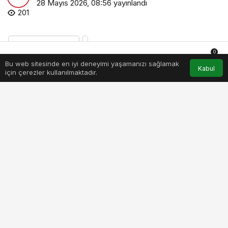
28 Mayıs 2026, 08:56
yayınlandı
201
0
Bu web sitesinde en iyi deneyimi yaşamanızı sağlamak
Anasayfa
Akış
Hesabım
Bildirimler
Kabul
PAYLAŞ
BEĞEN
için çerezler kullanılmaktadır.
Podyumların tescilli güzeli Su Akkuyu, NR1
Magazin stüdyosunda Zeynep Bozkaya’nın
konuğu oldu. Erkekler hakkında yaptığı “baskıcı”
yorumuyla gündeme oturan Akkuyu, özel hayatına
dair radikal kararını ilk kez açıkladı.
NR1 TÜRK ekranlarında yayınlanan,
sunuculuğunu
Zeynep Bozkaya
‘nın, yapımcılığını
ise
Suat Yanç
‘ın üstlendiği sezonun iddialı
programı
NR1 Magazin
, bu hafta podyumların
devleşen ismi
Su Akkuyu
‘yu ağırladı.