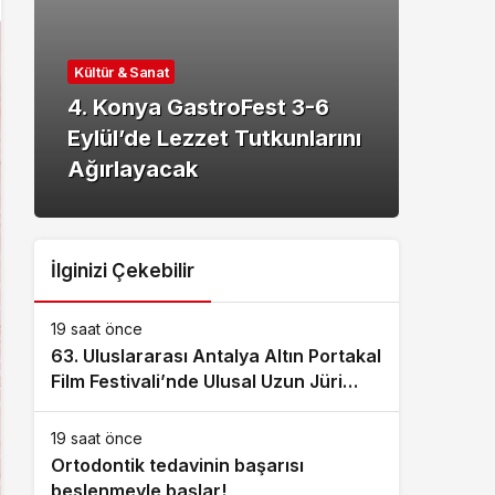
Kültü
Kültür & Sanat
Mani
4. Konya GastroFest 3-6
Çocu
Eylül’de Lezzet Tutkunlarını
Saru
Ağırlayacak
Gülü
İlginizi Çekebilir
19 saat önce
63. Uluslararası Antalya Altın Portakal
Film Festivali’nde Ulusal Uzun Jüri
Başkanı Derviş Zaim!
19 saat önce
Ortodontik tedavinin başarısı
beslenmeyle başlar!