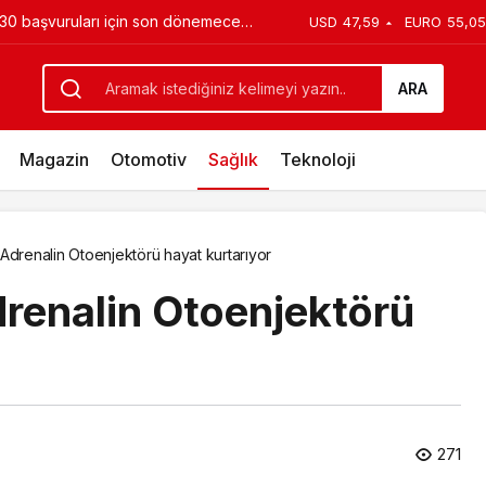
 30 başvuruları için son dönemece
USD
47,59
EURO
55,05
a almak gerekir
ARA
Magazin
Otomotiv
Sağlık
Teknoloji
Adrenalin Otoenjektörü hayat kurtarıyor
renalin Otoenjektörü
271