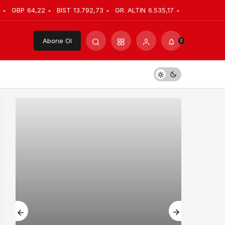
GBP
64,22
BIST
13.792,73
GR. ALTIN
6.535,17
Abone Ol
0