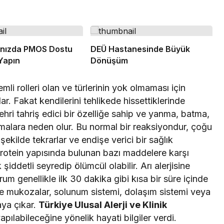
anızda PMOS Dostu
DEÜ Hastanesinde Büyük
Yapın
Dönüşüm
li rolleri olan ve türlerinin yok olmaması için
r. Fakat kendilerini tehlikede hissettiklerinde
zehri tahriş edici bir özelliğe sahip ve yanma, batma,
akınmalara neden olur. Bu normal bir reaksiyondur, çoğu
şekilde tekrarlar ve endişe verici bir sağlık
rotein yapısında bulunan bazı maddelere karşı
şiddetli seyredip ölümcül olabilir. Arı alerjisine
rum genellikle ilk 30 dakika gibi kısa bir süre içinde
i ve mukozalar, solunum sistemi, dolaşım sistemi veya
taya çıkar.
Türkiye Ulusal Alerji ve Klinik
ılabileceğine yönelik hayati bilgiler verdi.