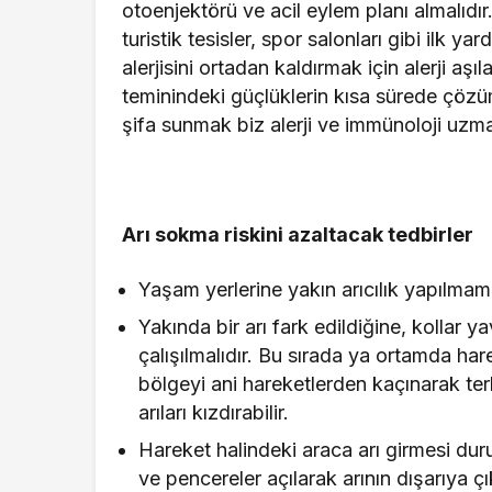
otoenjektörü ve acil eylem planı almalıdır
turistik tesisler, spor salonları gibi ilk y
alerjisini ortadan kaldırmak için alerji aşı
teminindeki güçlüklerin kısa sürede çözü
şifa sunmak biz alerji ve immünoloji uzma
Arı sokma riskini azaltacak tedbirler
Yaşam yerlerine yakın arıcılık yapılmama
Yakında bir arı fark edildiğine, kollar
çalışılmalıdır. Bu sırada ya ortamda ha
bölgeyi ani hareketlerden kaçınarak terk
arıları kızdırabilir.
Hareket halindeki araca arı girmesi du
ve pencereler açılarak arının dışarıya ç