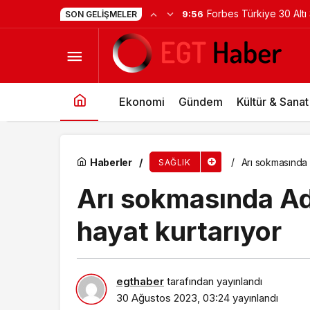
Forbes Türkiye 30 Altı
9:56
SON GELIŞMELER
Proteini sadece barlardan değil, gıdalardan d
girildi!
Ekonomi
Gündem
Kültür & Sanat
Haberler
Arı sokmasında 
SAĞLIK
Arı sokmasında Ad
hayat kurtarıyor
egthaber
tarafından yayınlandı
30 Ağustos 2023, 03:24
yayınlandı