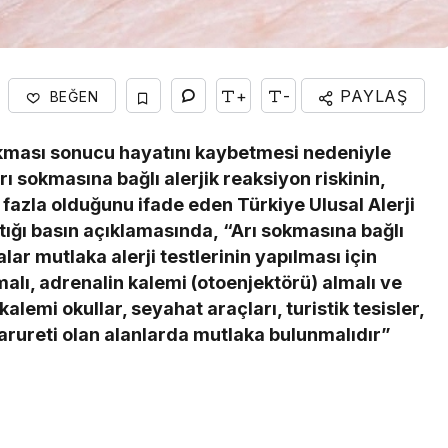
+
-
PAYLAŞ
BEĞEN
okması sonucu hayatını kaybetmesi nedeniyle
Arı sokmasına bağlı alerjik reaksiyon riskinin,
 fazla olduğunu ifade eden Türkiye Ulusal Alerji
tığı basın açıklamasında, “Arı sokmasına bağlı
ar mutlaka alerji testlerinin yapılması için
alı, adrenalin kalemi (otoenjektörü) almalı ve
alemi okullar, seyahat araçları, turistik tesisler,
 zarureti olan alanlarda mutlaka bulunmalıdır”