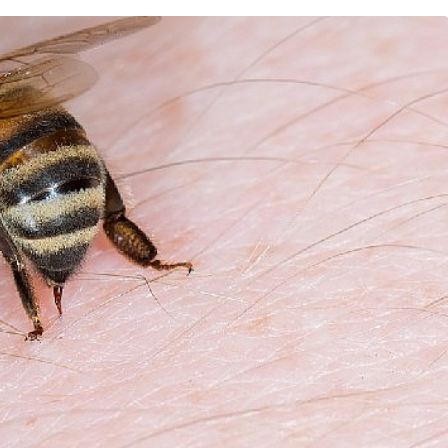
Sağlık
lü
DEÜ Hastanesinde Büyük
kanı oldu
Dönüşüm