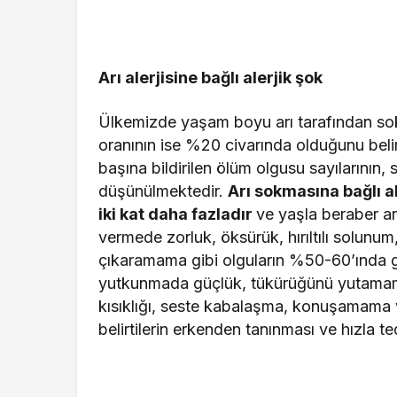
Arı alerjisine bağlı alerjik şok
Ülkemizde yaşam boyu arı tarafından sok
oranının ise %20 civarında olduğunu beli
başına bildirilen ölüm olgusu sayılarının
düşünülmektedir.
Arı sokmasına bağlı al
iki kat daha fazladır
ve yaşla beraber ar
vermede zorluk, öksürük, hırıltılı solunum,
çıkaramama gibi olguların %50-60’ında gö
yutkunmada güçlük, tükürüğünü yutamama
kısıklığı, seste kabalaşma, konuşamama ve
belirtilerin erkenden tanınması ve hızla t