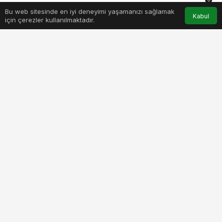
Bu web sitesinde en iyi deneyimi yaşamanızı sağlamak
Anasayfa
Akış
Hesabım
Bildirimler
Kabul
için çerezler kullanılmaktadır.
euromasterdan-suruculere-uyari-kis-lastigi-zorunluluktan-ote-
guvenli-surusun-teminati.jpg
PAYLAŞ
BEĞEN
Havaların soğumasıyla birlikte, düşen sıcaklıklar
ve artan yağışlar güvenli sürüş için kış lastiği
kullanımının önemini bir kez daha