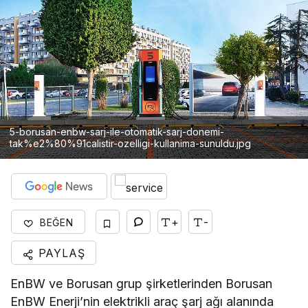
5-borusan-enbw-sarj-ile-otomatik-sarj-donemi-
tak%e2%80%91calistir-ozelligi-kullanima-sunuldu.jpg
+
-
BEĞEN
PAYLAŞ
EnBW ve Borusan grup şirketlerinden Borusan
EnBW Enerji’nin elektrikli araç şarj ağı alanında