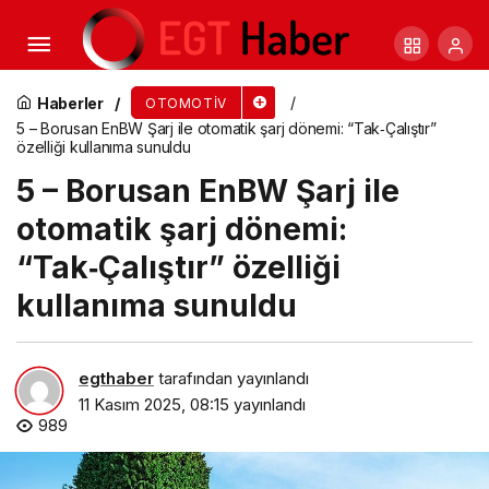
Euromaster’dan Sürücülere Uyarı: “Kış Lastiği
Zorunluluktan Öte Güvenli Sürüşün Teminatı”
Haberler
OTOMOTIV
5 – Borusan EnBW Şarj ile otomatik şarj dönemi: “Tak‑Çalıştır”
özelliği kullanıma sunuldu
5 – Borusan EnBW Şarj ile
otomatik şarj dönemi:
“Tak‑Çalıştır” özelliği
kullanıma sunuldu
egthaber
tarafından yayınlandı
11 Kasım 2025, 08:15
yayınlandı
989