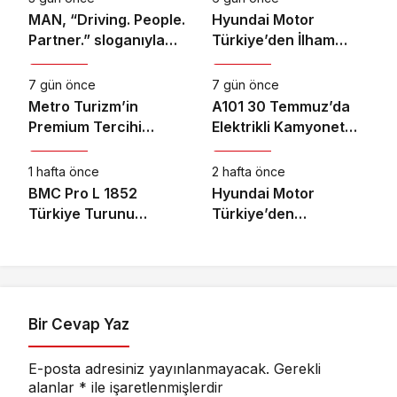
MAN, “Driving. People.
Hyundai Motor
Partner.” sloganıyla
Türkiye’den İlham
Otomotiv
Otomotiv
Eylül ayındaki IAA
Veren Gençlik Kampı
Transportation
7 gün önce
7 gün önce
2026’da
Metro Turizm’in
A101 30 Temmuz’da
Premium Tercihi
Elektrikli Kamyonet
Otomotiv
Otomotiv
Neoplan Skyliner Oldu
Satacak
1 hafta önce
2 hafta önce
BMC Pro L 1852
Hyundai Motor
Türkiye Turunu
Türkiye’den
Başarıyla Tamamladı
İşletmelere Özel
Finansman Çözümü:
Hyundai Leasing
Bir Cevap Yaz
E-posta adresiniz yayınlanmayacak.
Gerekli
alanlar
*
ile işaretlenmişlerdir