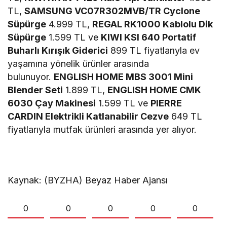
TL,
SAMSUNG VC07R302MVB/TR Cyclone
Süpürge
4.999 TL,
REGAL RK1000 Kablolu Dik
Süpürge
1.599 TL ve
KIWI KSI 640 Portatif
Buharlı Kırışık Giderici
899 TL fiyatlarıyla ev
yaşamına yönelik ürünler arasında
bulunuyor.
ENGLISH HOME MBS 3001 Mini
Blender Seti
1.899 TL,
ENGLISH HOME CMK
6030 Çay Makinesi
1.599 TL ve
PIERRE
CARDIN Elektrikli Katlanabilir Cezve
649 TL
fiyatlarıyla mutfak ürünleri arasında yer alıyor.
Kaynak: (BYZHA) Beyaz Haber Ajansı
0
0
0
0
0