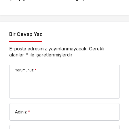
GOAT Oldu
amiral gemisi HONOR
Magic V6 Türkiye’de
Bir Cevap Yaz
E-posta adresiniz yayınlanmayacak.
Gerekli
alanlar
*
ile işaretlenmişlerdir
Yorumunuz
*
Adınız
*