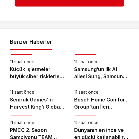
Benzer Haberler
Teknoloji
Teknoloji
11 saat önce
11 saat önce
Küçük işletmeler
Samsung’un ilk AI
büyük siber risklerle
ailesi Sung, Samsung
Teknoloji
Teknoloji
karşı karşıya
akıllı yaşam
deneyimini ekranlara
11 saat önce
11 saat önce
taşıyor
Semruk Games’in
Bosch Home Comfort
Harvest King’i Global
Group’tan İleri
Teknoloji
Teknoloji
Pazarda Oyuncularla
Teknoloji Hava
Buluştu!
Temizleme Cihazları
11 saat önce
11 saat önce
PMCC 2. Sezon
Dünyanın en ince ve
Şampiyonu TEAM
en güçlü katlanabilir