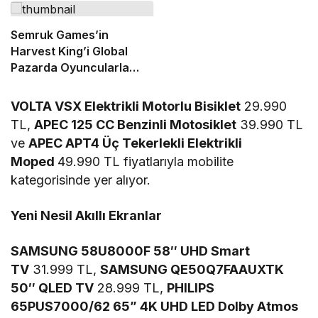
Semruk Games’in
Harvest King’i Global
Pazarda Oyuncularla
Buluştu!
VOLTA VSX Elektrikli Motorlu Bisiklet
29.990
TL,
APEC 125 CC Benzinli Motosiklet
39.990 TL
ve
APEC APT4 Üç Tekerlekli Elektrikli
Moped
49.990 TL fiyatlarıyla mobilite
kategorisinde yer alıyor.
Yeni Nesil Akıllı Ekranlar
SAMSUNG 58U8000F 58″ UHD Smart
TV
31.999 TL,
SAMSUNG QE50Q7FAAUXTK
50″ QLED TV
28.999 TL,
PHILIPS
65PUS7000/62 65” 4K UHD LED Dolby Atmos