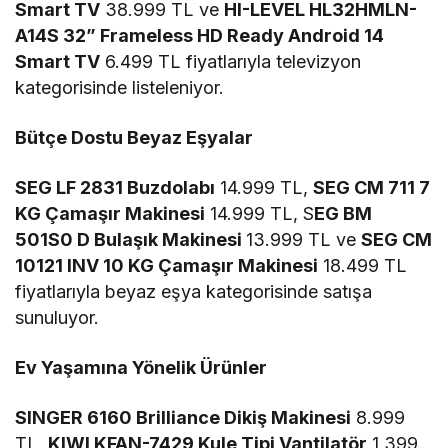
Smart TV
38.999 TL ve
HI-LEVEL HL32HMLN-
A14S 32” Frameless HD Ready Android 14
Smart TV
6.499 TL fiyatlarıyla televizyon
kategorisinde listeleniyor.
Bütçe Dostu Beyaz Eşyalar
SEG LF 2831 Buzdolabı
14.999 TL,
SEG CM 711 7
KG Çamaşır Makinesi
14.999 TL, S
EG BM
501S0 D Bulaşık Makinesi
13.999 TL ve
SEG CM
10121 INV 10 KG Çamaşır Makinesi
18.499 TL
fiyatlarıyla beyaz eşya kategorisinde satışa
sunuluyor.
Ev Yaşamına Yönelik Ürünler
SINGER 6160 Brilliance Dikiş Makinesi
8.999
TL,
KIWI KFAN-7429 Kule Tipi Vantilatör
1.399