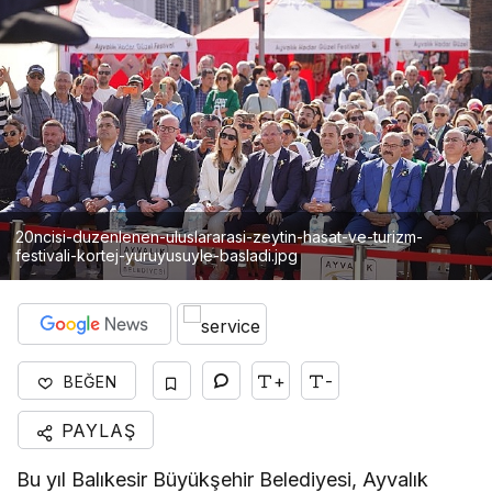
20ncisi-duzenlenen-uluslararasi-zeytin-hasat-ve-turizm-
festivali-kortej-yuruyusuyle-basladi.jpg
+
-
BEĞEN
PAYLAŞ
Bu yıl Balıkesir Büyükşehir Belediyesi, Ayvalık