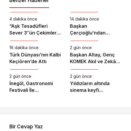
Benzer Haberler
Kültür & Sanat
Kültür & Sanat
4 dakika önce
14 dakika önce
“Aşk Tesadüfleri
Başkan
Sever 3″ün Çekimleri
Çerçioğlu’ndan
Kültür & Sanat
Kültür & Sanat
İstanbul’da
Didim’de Yaz Konseri
Tamamlandı!
16 dakika önce
2 gün önce
Türk Dünyası’nın Kalbi
Başkan Altay, Genç
Keçiören’de Attı
KOMEK Akıl ve Zekâ
Kültür & Sanat
Kültür & Sanat
Oyunları’nın Final
Turunda Öğrencilerin
2 gün önce
2 gün önce
Heyecanını Paylaştı
İnegöl, Gastronomi
Yıldızların altında
Festivali İle
sinema keyfi
Lezzetlerini Vitrine
Ormanya’da
Çıkarıyor
Bir Cevap Yaz