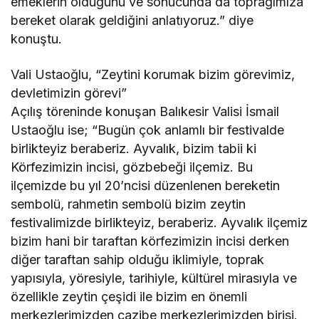
emeklerin olduğunu ve sonucunda da toprağımıza
bereket olarak geldiğini anlatıyoruz.” diye
konuştu.
Vali Ustaoğlu, “Zeytini korumak bizim görevimiz,
devletimizin görevi”
Açılış töreninde konuşan Balıkesir Valisi İsmail
Ustaoğlu ise; “Bugün çok anlamlı bir festivalde
birlikteyiz beraberiz. Ayvalık, bizim tabii ki
Körfezimizin incisi, gözbebeği ilçemiz. Bu
ilçemizde bu yıl 20’ncisi düzenlenen bereketin
sembolü, rahmetin sembolü bizim zeytin
festivalimizde birlikteyiz, beraberiz. Ayvalık ilçemiz
bizim hani bir taraftan körfezimizin incisi derken
diğer taraftan sahip olduğu iklimiyle, toprak
yapısıyla, yöresiyle, tarihiyle, kültürel mirasıyla ve
özellikle zeytin çeşidi ile bizim en önemli
merkezlerimizden cazibe merkezlerimizden birisi.