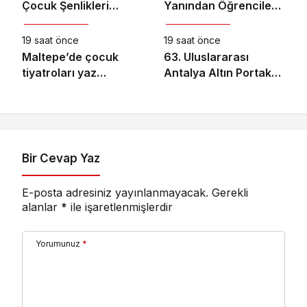
Çocuk Şenlikleri
Yanından Öğrencileri
Kültür & Sanat
Kültür & Sanat
Saruhanlı’da Yüzleri
Buluşturan “Bilgi
Gülümsetti
Buzkıranı” Seferi
19 saat önce
19 saat önce
Başladı
Maltepe’de çocuk
63. Uluslararası
tiyatroları yaz
Antalya Altın Portakal
akşamlarını
Film Festivali’nde
renklendiriyor
Ulusal Uzun Jüri
Başkanı Derviş Zaim!
Bir Cevap Yaz
E-posta adresiniz yayınlanmayacak.
Gerekli
alanlar
*
ile işaretlenmişlerdir
Yorumunuz
*