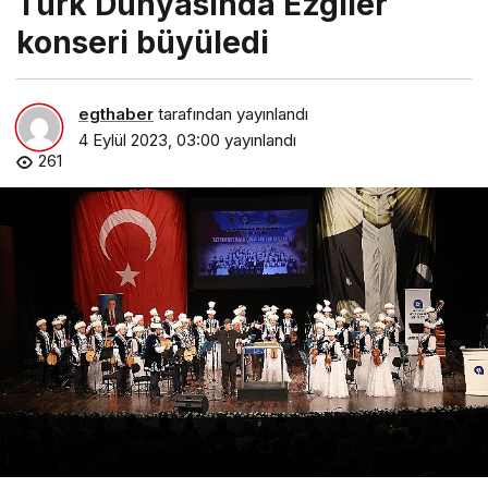
Türk Dünyasında Ezgiler
konseri büyüledi
egthaber
tarafından yayınlandı
4 Eylül 2023, 03:00
yayınlandı
261