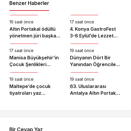
Benzer Haberler
Kültür & Sanat
Kültür & Sanat
16 saat önce
17 saat önce
Altın Portakal ödüllü
4. Konya GastroFest
yönetmen jüri başkanı
3-6 Eylül’de Lezzet
Kültür & Sanat
Kültür & Sanat
oldu
Tutkunlarını
Ağırlayacak
17 saat önce
19 saat önce
Manisa Büyükşehir’in
Dünyanın Dört Bir
Çocuk Şenlikleri
Yanından Öğrencileri
Kültür & Sanat
Kültür & Sanat
Saruhanlı’da Yüzleri
Buluşturan “Bilgi
Gülümsetti
Buzkıranı” Seferi
19 saat önce
19 saat önce
Başladı
Maltepe’de çocuk
63. Uluslararası
tiyatroları yaz
Antalya Altın Portakal
akşamlarını
Film Festivali’nde
renklendiriyor
Ulusal Uzun Jüri
Başkanı Derviş Zaim!
Bir Cevap Yaz