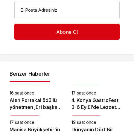
E-Posta Adresiniz
Benzer Haberler
Kültür & Sanat
Kültür & Sanat
16 saat önce
17 saat önce
Altın Portakal ödüllü
4. Konya GastroFest
yönetmen jüri başkanı
3-6 Eylül’de Lezzet
Kültür & Sanat
Kültür & Sanat
oldu
Tutkunlarını
Ağırlayacak
17 saat önce
19 saat önce
Manisa Büyükşehir’in
Dünyanın Dört Bir