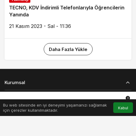
TECNO, KDV İndirimli Telefonlarıyla Öğrencilerin
Yanında
21 Kasım 2023 - Sal - 11:36
Daha Fazla Yükle
Kurumsal
Bağlantılar
0
Bu web sitesinde en iyi deneyimi yaşamanızı sağlamak
Anasayfa
Akış
Hesabım
Bildirimler
Kabul
için çerezler kullanılmaktadır.
Popüler Sayfalar
Gündeme Dair