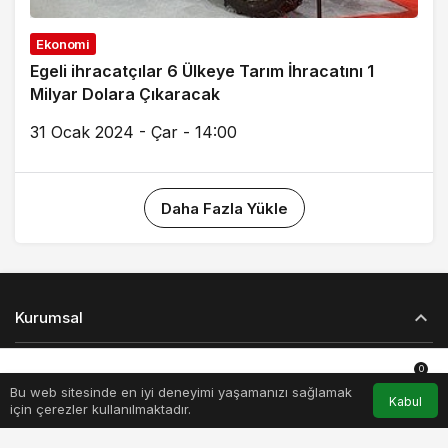
Ekonomi
Egeli ihracatçılar 6 Ülkeye Tarım İhracatını 1
Milyar Dolara Çıkaracak
31 Ocak 2024 - Çar - 14:00
Daha Fazla Yükle
Kurumsal
Bağlantılar
0
Bu web sitesinde en iyi deneyimi yaşamanızı sağlamak
Anasayfa
Akış
Hesabım
Bildirimler
Kabul
için çerezler kullanılmaktadır.
Popüler Sayfalar